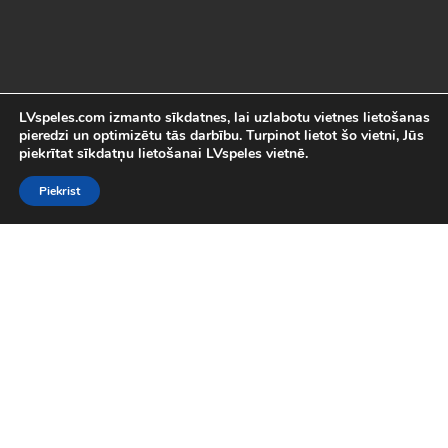
LVspeles.com izmanto sīkdatnes, lai uzlabotu vietnes lietošanas
pieredzi un optimizētu tās darbību. Turpinot lietot šo vietni, Jūs
piekrītat sīkdatņu lietošanai LVspeles vietnē.
Piekrist
Labākās Online Bezmaksas spēles
LVspeles.com piedāvā lielāko bezmaksas online spēļu izvēli
Latvijā. Mēs esam apkopojuši visas interesantākās un