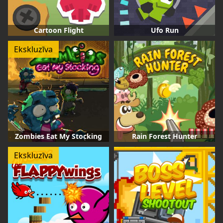
Cartoon Flight
Ufo Run
Ekskluzīva
Zombies Eat My Stocking
Rain Forest Hunter
Ekskluzīva