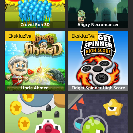
Crowd Run 3D
Angry Necromancer
Ekskluzīva
Ekskluzīva
Uncle Ahmed
Fidget Spinner High Score