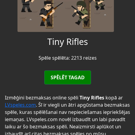
Tiny Rifles
Spēle spēlēta: 2213 reizes
SPĒLĒT TAGAD
Izmēģini bezmaksas online spēli
Tiny Rifles
kopā ar
LVspeles.com
. Šī ir viegli un ātri apgūstama bezmaksas
spēle, kuras spēlēšanai nav nepieciešamas iepriekšējas
iemaņas. LVspeles.com novēl izbaudīt un labi pavadīt
laiku ar šo bezmaksas spēli. Neaizmirsti aplūkot un
izbaudīt arī citas bezmaksas spēles no mūsu