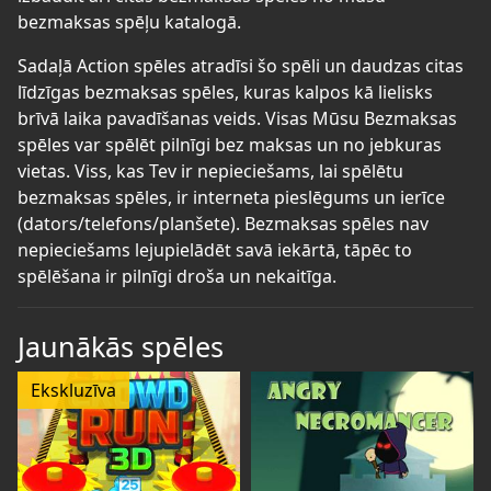
bezmaksas spēļu katalogā.
Sadaļā Action spēles atradīsi šo spēli un daudzas citas
līdzīgas bezmaksas spēles, kuras kalpos kā lielisks
brīvā laika pavadīšanas veids. Visas Mūsu Bezmaksas
spēles var spēlēt pilnīgi bez maksas un no jebkuras
vietas. Viss, kas Tev ir nepieciešams, lai spēlētu
bezmaksas spēles, ir interneta pieslēgums un ierīce
(dators/telefons/planšete). Bezmaksas spēles nav
nepieciešams lejupielādēt savā iekārtā, tāpēc to
spēlēšana ir pilnīgi droša un nekaitīga.
Jaunākās spēles
Ekskluzīva