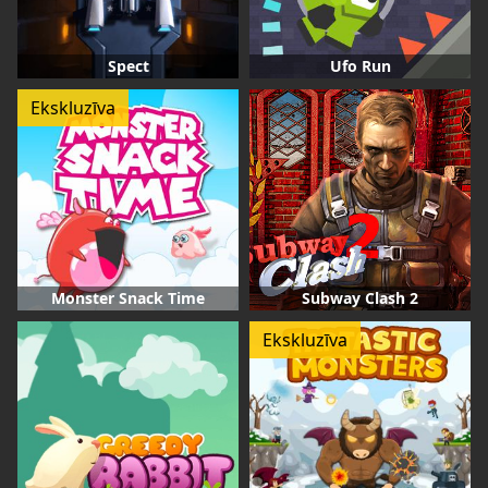
Spect
Ufo Run
Ekskluzīva
Monster Snack Time
Subway Clash 2
Ekskluzīva