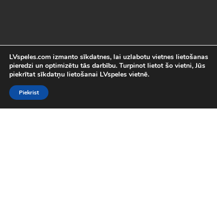
LVspeles.com izmanto sīkdatnes, lai uzlabotu vietnes lietošanas
pieredzi un optimizētu tās darbību. Turpinot lietot šo vietni, Jūs
piekrītat sīkdatņu lietošanai LVspeles vietnē.
Piekrist
Labākās Online Bezmaksas spēles
LVspeles.com piedāvā lielāko bezmaksas online spēļu izvēli
Latvijā. Mēs esam apkopojuši visas interesantākās un