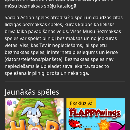
mūsu bezmaksas spēļu katalogā.
Sadaļā Action spēles atradīsi šo spēli un daudzas citas
līdzīgas bezmaksas spēles, kuras kalpos kā lielisks
brīvā laika pavadīšanas veids. Visas Mūsu Bezmaksas
spēles var spēlēt pilnīgi bez maksas un no jebkuras
vietas. Viss, kas Tev ir nepieciešams, lai spēlētu
bezmaksas spēles, ir interneta pieslēgums un ierīce
(dators/telefons/planšete). Bezmaksas spēles nav
nepieciešams lejupielādēt savā iekārtā, tāpēc to
spēlēšana ir pilnīgi droša un nekaitīga.
Jaunākās spēles
Ekskluzīva