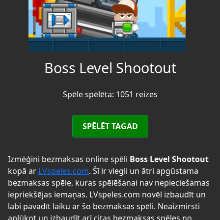
Boss Level Shootout
Spēle spēlēta: 1051 reizes
SPĒLĒT TAGAD
Izmēģini bezmaksas online spēli
Boss Level Shootout
kopā ar
LVspeles.com
. Šī ir viegli un ātri apgūstama
bezmaksas spēle, kuras spēlēšanai nav nepieciešamas
iepriekšējas iemaņas. LVspeles.com novēl izbaudīt un
labi pavadīt laiku ar šo bezmaksas spēli. Neaizmirsti
aplūkot un izbaudīt arī citas bezmaksas spēles no