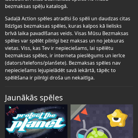
bezmaksas spēļu katalogā.
Sadaļā Action spēles atradīsi šo spēli un daudzas citas
līdzīgas bezmaksas spēles, kuras kalpos kā lielisks
brīvā laika pavadīšanas veids. Visas Mūsu Bezmaksas
spēles var spēlēt pilnīgi bez maksas un no jebkuras
vietas. Viss, kas Tev ir nepieciešams, lai spēlētu
bezmaksas spēles, ir interneta pieslēgums un ierīce
(dators/telefons/planšete). Bezmaksas spēles nav
nepieciešams lejupielādēt savā iekārtā, tāpēc to
spēlēšana ir pilnīgi droša un nekaitīga.
Jaunākās spēles