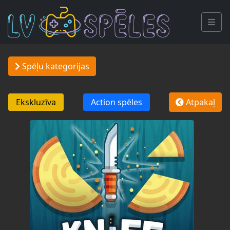
Spēļu kategorijas
Ekskluzīva
Action spēles
Atpakaļ