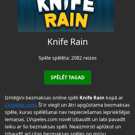
Knife Rain
Spēle spēlēta: 2082 reizes
SPĒLĒT TAGAD
Izmēģini bezmaksas online spēli
Knife Rain
kopā ar
LVspeles.com
. Šī ir viegli un ātri apgūstama bezmaksas
spēle, kuras spēlēšanai nav nepieciešamas iepriekšējas
iemaņas. LVspeles.com novēl izbaudīt un labi pavadīt
laiku ar šo bezmaksas spēli. Neaizmirsti aplūkot un
izbaudīt arī citas bezmaksas spēles no mūsu