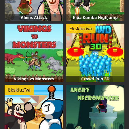
Aliens Attack
Kiba Kumba Highjump
Ekskluzīva
Vikings vs Monsters
Crowd Run 3D
Ekskluzīva