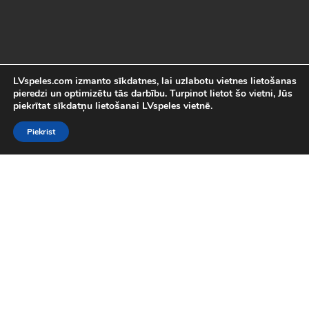
LVspeles.com izmanto sīkdatnes, lai uzlabotu vietnes lietošanas
pieredzi un optimizētu tās darbību. Turpinot lietot šo vietni, Jūs
piekrītat sīkdatņu lietošanai LVspeles vietnē.
Piekrist
Labākās Online Bezmaksas spēles
LVspeles.com piedāvā lielāko bezmaksas online spēļu izvēli
Latvijā. Mēs esam apkopojuši visas interesantākās un