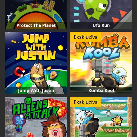
Protect The Planet
Ufo Run
Ekskluzīva
Jump With Justin
Kumba Kool
Ekskluzīva