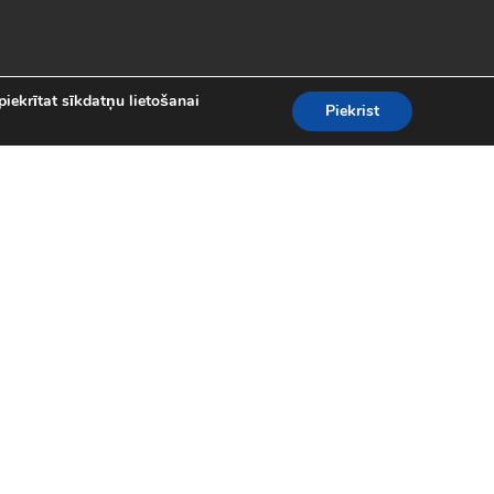
piekrītat sīkdatņu lietošanai
Piekrist
es
teresantākās un aizraujošākās bezmaksas
kolekcijā atradīsi visas populārākās
 motociklu sacīkšu spēlēm.
spēles (24)
|
Līniju spēles (62)
|
iplayer spēles (8)
|
Puzles (98)
|