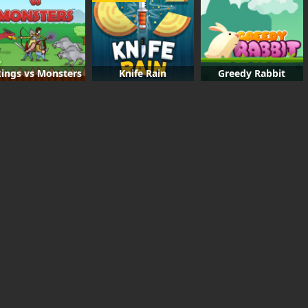
kings vs Monsters
Knife Rain
Greedy Rabbit