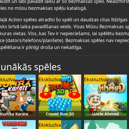
audīt un labi pavadīt laiku ar šo bezmaksas spēli. Neaizmirs
les no mūsu bezmaksas spēļu katalogā.
aļā Action spēles atradīsi šo spēli un daudzas citas līdzīg
lisks brīvā laika pavadīšanas veids. Visas Mūsu Bezmaksas s
kuras vietas. Viss, kas Tev ir nepieciešams, lai spēlētu bez
īce (dators/telefons/planšete). Bezmaksas spēles nav nepiec
spēlēšana ir pilnīgi droša un nekaitīga.
aunākās spēles
kluzīva
Ekskluzīva
Ekskluzīva
Kumba Karate
Crowd Run 3D
Uncle Ahmed
Ekskluzīva