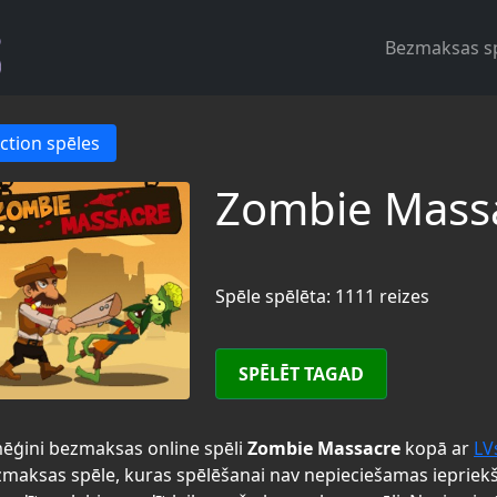
Bezmaksas s
ction spēles
Zombie Mass
Spēle spēlēta: 1111 reizes
SPĒLĒT TAGAD
ēģini bezmaksas online spēli
Zombie Massacre
kopā ar
LV
maksas spēle, kuras spēlēšanai nav nepieciešamas iepriek