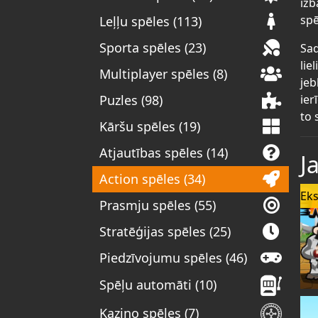
izb
spē
Leļļu spēles (113)
Sporta spēles (23)
Sad
lie
Multiplayer spēles (8)
jeb
ier
Puzles (98)
to 
Kāršu spēles (19)
Atjautības spēles (14)
J
Action spēles (34)
Eks
Prasmju spēles (55)
Stratēģijas spēles (25)
Piedzīvojumu spēles (46)
Spēļu automāti (10)
Kazino spēles (7)