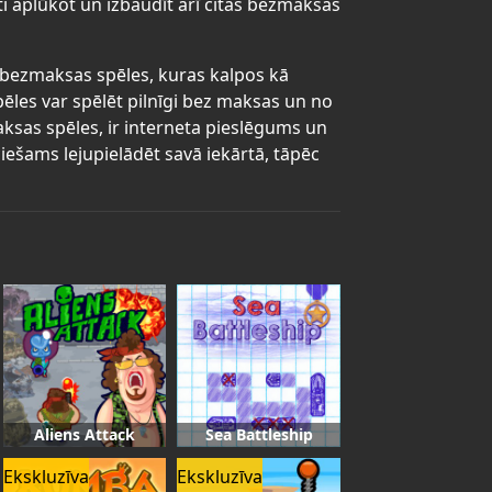
ti aplūkot un izbaudīt arī citas bezmaksas
as bezmaksas spēles, kuras kalpos kā
pēles var spēlēt pilnīgi bez maksas un no
maksas spēles, ir interneta pieslēgums un
iešams lejupielādēt savā iekārtā, tāpēc
Aliens Attack
Sea Battleship
Ekskluzīva
Ekskluzīva