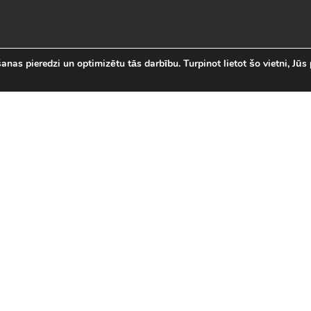
nas pieredzi un optimizētu tās darbību. Turpinot lietot šo vietni, Jūs 
abākās Online Bezmaksas spēl
 online spēļu izvēli Latvijā. Mēs esam apkopojuši visas in
īsi savas mīļākās bezmaksas spēles internetā. LVspeles.com 
ā, sākot ar Sudako un Solitaire un beidzot ar modernām 3D
spēles
|
Jaunākās spēles
|
3D spēles (28)
|
Futbola 
 (23)
|
Leļļu spēles (113)
|
Sporta spēles (23)
|
Mult