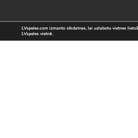
LVspeles.com izmanto sīkdatnes, lai uzlabotu vietnes lietoša
LVspeles vietnē.
L
LVspeles.com piedāvā lielāko bezmaksas
spēles internetā. Pie mums Tu atrad
bezmaksas spēles internet
Bezmaksas spēles
|
Populārākās 
Sacīkšu spēles (29)
|
Vasaras spēles