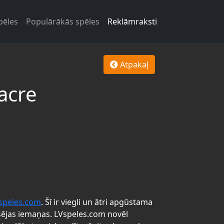
pēles
Populārākās spēles
Reklāmraksti
Atpakaļ
acre
speles.com
. Šī ir viegli un ātri apgūstama
šējas iemaņas. LVspeles.com novēl