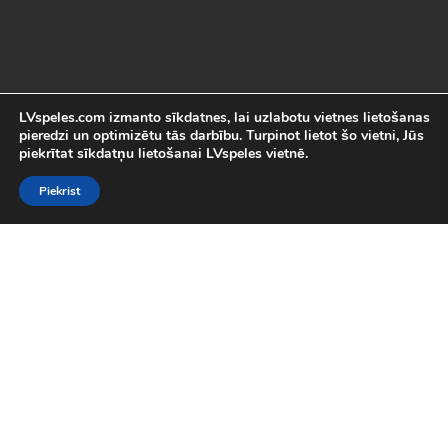
LVspeles.com izmanto sīkdatnes, lai uzlabotu vietnes lietošanas
pieredzi un optimizētu tās darbību. Turpinot lietot šo vietni, Jūs
piekrītat sīkdatņu lietošanai LVspeles vietnē.
Piekrist
Labākās Online Bezmaksas spēles
LVspeles.com piedāvā lielāko bezmaksas online spēļu izvēli
Latvijā. Mēs esam apkopojuši visas interesantākās un