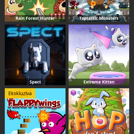
Rain Forest Hunter
Taptastic Monsters
Spect
Extreme Kitten
Ekskluzīva