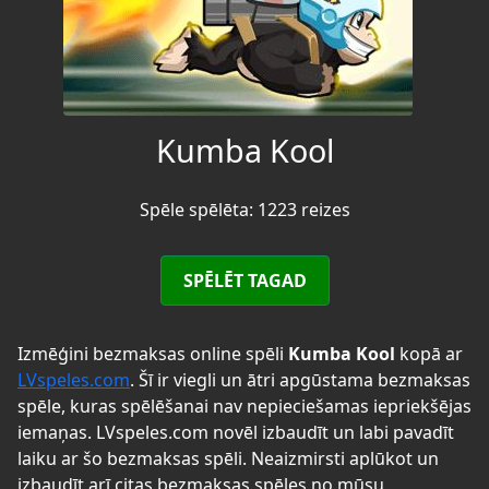
Kumba Kool
Spēle spēlēta: 1223 reizes
SPĒLĒT TAGAD
Izmēģini bezmaksas online spēli
Kumba Kool
kopā ar
LVspeles.com
. Šī ir viegli un ātri apgūstama bezmaksas
spēle, kuras spēlēšanai nav nepieciešamas iepriekšējas
iemaņas. LVspeles.com novēl izbaudīt un labi pavadīt
laiku ar šo bezmaksas spēli. Neaizmirsti aplūkot un
izbaudīt arī citas bezmaksas spēles no mūsu