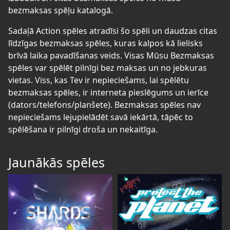
bezmaksas spēļu katalogā.
Sadaļā Action spēles atradīsi šo spēli un daudzas citas
līdzīgas bezmaksas spēles, kuras kalpos kā lielisks
brīvā laika pavadīšanas veids. Visas Mūsu Bezmaksas
spēles var spēlēt pilnīgi bez maksas un no jebkuras
vietas. Viss, kas Tev ir nepieciešams, lai spēlētu
bezmaksas spēles, ir interneta pieslēgums un ierīce
(dators/telefons/planšete). Bezmaksas spēles nav
nepieciešams lejupielādēt savā iekārtā, tāpēc to
spēlēšana ir pilnīgi droša un nekaitīga.
Jaunākās spēles