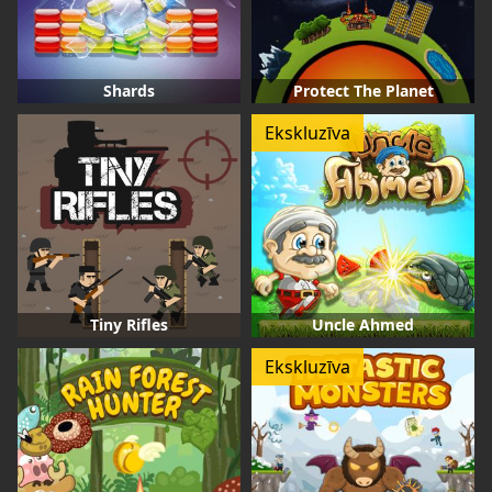
Shards
Protect The Planet
Ekskluzīva
Tiny Rifles
Uncle Ahmed
Ekskluzīva