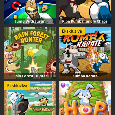
Jump With Justin
Kiba Kumba Jungle Chaos
Ekskluzīva
Rain Forest Hunter
Kumba Karate
Ekskluzīva