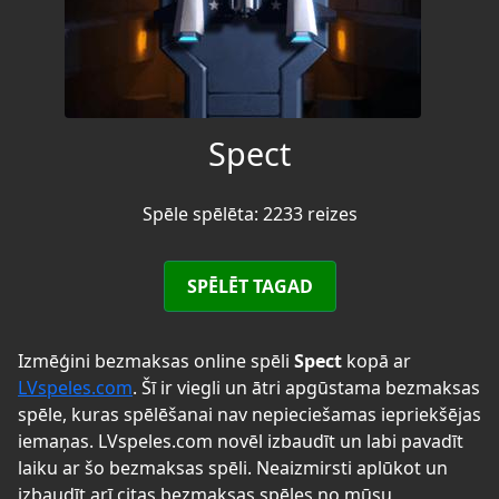
Spect
Spēle spēlēta: 2233 reizes
SPĒLĒT TAGAD
Izmēģini bezmaksas online spēli
Spect
kopā ar
LVspeles.com
. Šī ir viegli un ātri apgūstama bezmaksas
spēle, kuras spēlēšanai nav nepieciešamas iepriekšējas
iemaņas. LVspeles.com novēl izbaudīt un labi pavadīt
laiku ar šo bezmaksas spēli. Neaizmirsti aplūkot un
izbaudīt arī citas bezmaksas spēles no mūsu