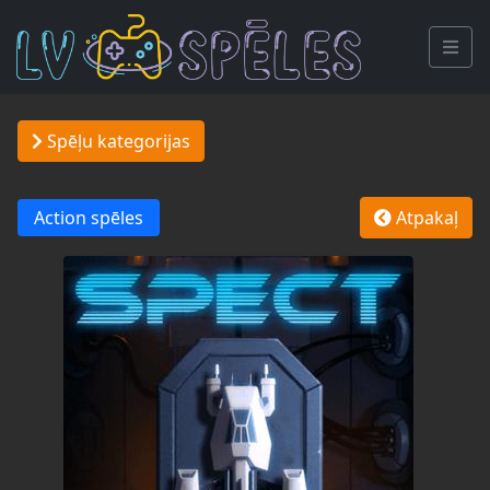
Spēļu kategorijas
Action spēles
Atpakaļ