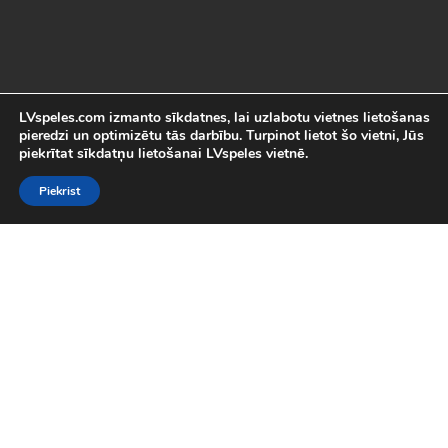
LVspeles.com izmanto sīkdatnes, lai uzlabotu vietnes lietošanas
pieredzi un optimizētu tās darbību. Turpinot lietot šo vietni, Jūs
piekrītat sīkdatņu lietošanai LVspeles vietnē.
Piekrist
Labākās Online Bezmaksas spēles
LVspeles.com piedāvā lielāko bezmaksas online spēļu izvēli
Latvijā. Mēs esam apkopojuši visas interesantākās un