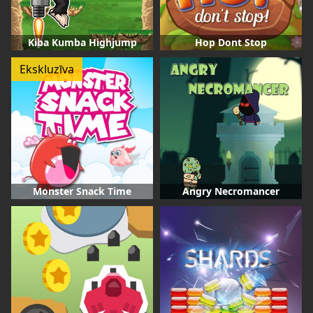
Kiba Kumba Highjump
Hop Dont Stop
Ekskluzīva
Monster Snack Time
Angry Necromancer