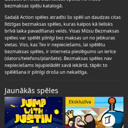
bezmaksas spēļu katalogā.
Sadaļā Action spēles atradīsi šo spēli un daudzas citas
līdzīgas bezmaksas spēles, kuras kalpos kā lielisks
brīvā laika pavadīšanas veids. Visas Mūsu Bezmaksas
spēles var spēlēt pilnīgi bez maksas un no jebkuras
vietas. Viss, kas Tev ir nepieciešams, lai spēlētu
bezmaksas spēles, ir interneta pieslēgums un ierīce
(dators/telefons/planšete). Bezmaksas spēles nav
nepieciešams lejupielādēt savā iekārtā, tāpēc to
spēlēšana ir pilnīgi droša un nekaitīga.
Jaunākās spēles
Ekskluzīva