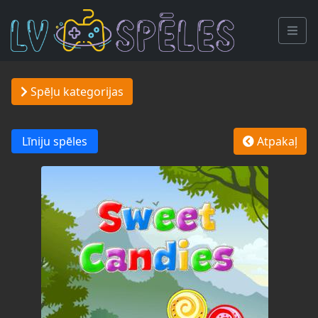
Spēļu kategorijas
Līniju spēles
Atpakaļ