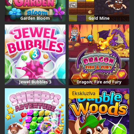
Garden Bloom
Gold Mine
Jewel Bubbles 3
Dragon: Fire and Fury
Ekskluzīva