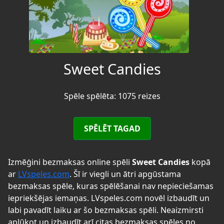
Sweet Candies
Spēle spēlēta: 1075 reizes
SPĒLĒT TAGAD
Izmēģini bezmaksas online spēli
Sweet Candies
kopā
ar
LVspeles.com
. Šī ir viegli un ātri apgūstama
bezmaksas spēle, kuras spēlēšanai nav nepieciešamas
iepriekšējas iemaņas. LVspeles.com novēl izbaudīt un
labi pavadīt laiku ar šo bezmaksas spēli. Neaizmirsti
aplūkot un izbaudīt arī citas bezmaksas spēles no