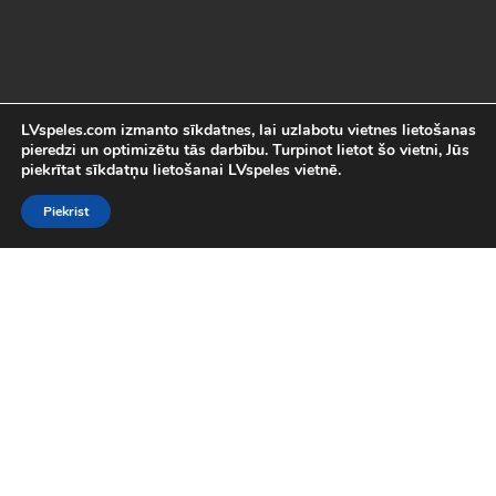
LVspeles.com izmanto sīkdatnes, lai uzlabotu vietnes lietošanas
pieredzi un optimizētu tās darbību. Turpinot lietot šo vietni, Jūs
piekrītat sīkdatņu lietošanai LVspeles vietnē.
Piekrist
Labākās Online Bezmaksas spēles
LVspeles.com piedāvā lielāko bezmaksas online spēļu izvēli
Latvijā. Mēs esam apkopojuši visas interesantākās un