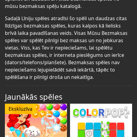
mūsu bezmaksas spēļu katalogā.
Sadaļā Līniju spēles atradīsi šo spēli un daudzas citas
līdzīgas bezmaksas spēles, kuras kalpos kā lielisks
brīvā laika pavadīšanas veids. Visas Mūsu Bezmaksas
spēles var spēlēt pilnīgi bez maksas un no jebkuras
vietas. Viss, kas Tev ir nepieciešams, lai spēlētu
bezmaksas spēles, ir interneta pieslēgums un ierīce
(dators/telefons/planšete). Bezmaksas spēles nav
nepieciešams lejupielādēt savā iekārtā, tāpēc to
spēlēšana ir pilnīgi droša un nekaitīga.
Jaunākās spēles
Ekskluzīva