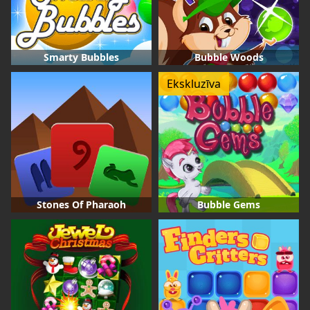
Smarty Bubbles
Bubble Woods
Ekskluzīva
Stones Of Pharaoh
Bubble Gems