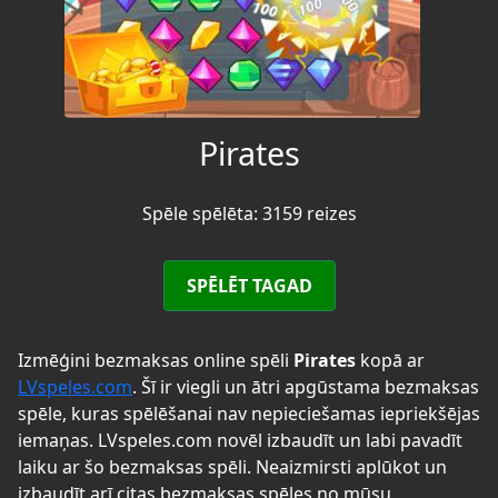
Pirates
Spēle spēlēta: 3159 reizes
SPĒLĒT TAGAD
Izmēģini bezmaksas online spēli
Pirates
kopā ar
LVspeles.com
. Šī ir viegli un ātri apgūstama bezmaksas
spēle, kuras spēlēšanai nav nepieciešamas iepriekšējas
iemaņas. LVspeles.com novēl izbaudīt un labi pavadīt
laiku ar šo bezmaksas spēli. Neaizmirsti aplūkot un
izbaudīt arī citas bezmaksas spēles no mūsu