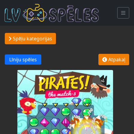
Spēļu kategorijas
Līniju spēles
Atpakaļ