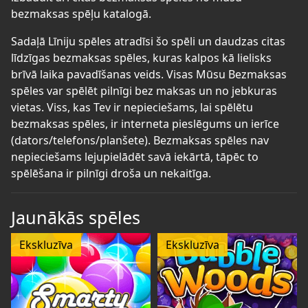
bezmaksas spēļu katalogā.
Sadaļā Līniju spēles atradīsi šo spēli un daudzas citas
līdzīgas bezmaksas spēles, kuras kalpos kā lielisks
brīvā laika pavadīšanas veids. Visas Mūsu Bezmaksas
spēles var spēlēt pilnīgi bez maksas un no jebkuras
vietas. Viss, kas Tev ir nepieciešams, lai spēlētu
bezmaksas spēles, ir interneta pieslēgums un ierīce
(dators/telefons/planšete). Bezmaksas spēles nav
nepieciešams lejupielādēt savā iekārtā, tāpēc to
spēlēšana ir pilnīgi droša un nekaitīga.
Jaunākās spēles
Ekskluzīva
Ekskluzīva