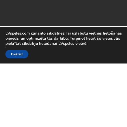
LVspeles.com izmanto sīkdatnes, lai uzlabotu vietnes lietošanas
pieredzi un optimizētu tās darbību. Turpinot lietot šo vietni, Jūs
piekrītat sīkdatņu lietošanai LVspeles vietnē.
Piekrist
Labākās Online Bezmaksas spēles
LVspeles.com piedāvā lielāko bezmaksas online spēļu izvēli
Latvijā. Mēs esam apkopojuši visas interesantākās un