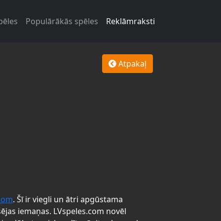
pēles
Populārākās spēles
Reklāmraksti
Atpakaļ
.com
. Šī ir viegli un ātri apgūstama
šējas iemaņas. LVspeles.com novēl