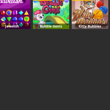
Jewelish
Bubble Gems
Kitty Bubbles