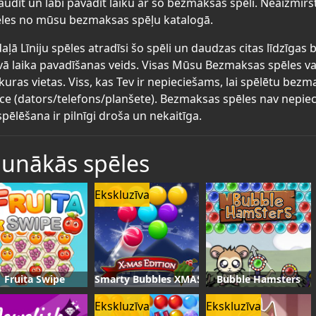
audīt un labi pavadīt laiku ar šo bezmaksas spēli. Neaizmirs
les no mūsu bezmaksas spēļu katalogā.
aļā Līniju spēles atradīsi šo spēli un daudzas citas līdzīgas
vā laika pavadīšanas veids. Visas Mūsu Bezmaksas spēles va
kuras vietas. Viss, kas Tev ir nepieciešams, lai spēlētu bez
īce (dators/telefons/planšete). Bezmaksas spēles nav nepiec
spēlēšana ir pilnīgi droša un nekaitīga.
aunākās spēles
Ekskluzīva
Fruita Swipe
Smarty Bubbles XMAS
Bubble Hamsters
Ekskluzīva
Ekskluzīva