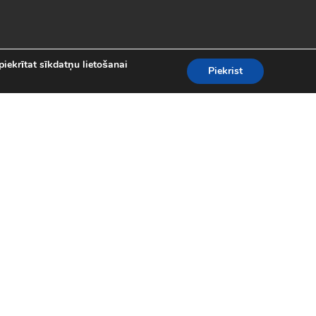
piekrītat sīkdatņu lietošanai
Piekrist
es
teresantākās un aizraujošākās bezmaksas
kolekcijā atradīsi visas populārākās
 motociklu sacīkšu spēlēm.
spēles (24)
|
Līniju spēles (62)
|
iplayer spēles (8)
|
Puzles (98)
|