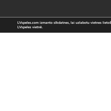
LVspeles.com izmanto sīkdatnes, lai uzlabotu vietnes lietoša
LVspeles vietnē.
L
LVspeles.com piedāvā lielāko bezmaksas
spēles internetā. Pie mums Tu atrad
bezmaksas spēles internet
Bezmaksas spēles
|
Populārākās 
Sacīkšu spēles (29)
|
Vasaras spēles