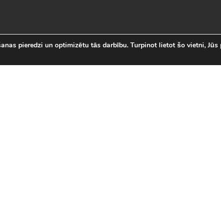
nas pieredzi un optimizētu tās darbību. Turpinot lietot šo vietni, Jūs 
abākās Online Bezmaksas spēl
 online spēļu izvēli Latvijā. Mēs esam apkopojuši visas in
īsi savas mīļākās bezmaksas spēles internetā. LVspeles.com 
ā, sākot ar Sudako un Solitaire un beidzot ar modernām 3D
spēles
|
Jaunākās spēles
|
3D spēles (28)
|
Futbola 
 (23)
|
Leļļu spēles (113)
|
Sporta spēles (23)
|
Mult