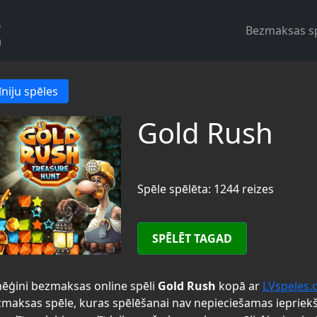
Bezmaksas s
īniju spēles
Gold Rush
Spēle spēlēta: 1244 reizes
SPĒLĒT TAGAD
ēģini bezmaksas online spēli
Gold Rush
kopā ar
LVspeles
maksas spēle, kuras spēlēšanai nav nepieciešamas iepriek