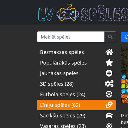
L
Bezmaksas spēles
Populārākās spēles
Jaunākās spēles
3D spēles (28)
Futbola spēles (24)
Līniju spēles (62)
Sacīkšu spēles (29)
Izm
bez
Vasaras spēles (23)