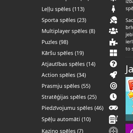
izb
spē
Leļļu spēles (113)
Sporta spēles (23)
Sad
brī
Multiplayer spēles (8)
jeb
ier
Puzles (98)
to 
Kāršu spēles (19)
Atjautības spēles (14)
J
Action spēles (34)
Prasmju spēles (55)
Stratēģijas spēles (25)
Piedzīvojumu spēles (46)
Spēļu automāti (10)
Kazino spēles (7)