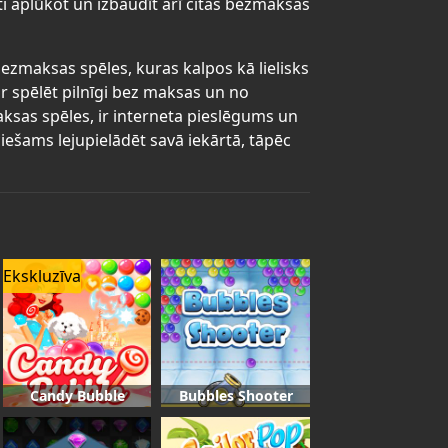
ti aplūkot un izbaudīt arī citas bezmaksas
 bezmaksas spēles, kuras kalpos kā lielisks
r spēlēt pilnīgi bez maksas un no
maksas spēles, ir interneta pieslēgums un
iešams lejupielādēt savā iekārtā, tāpēc
Ekskluzīva
Candy Bubble
Bubbles Shooter