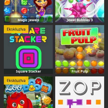
Magic Jewels
Jewel Bubbles 3
Ekskluzīva
Square Stacker
Fruit Pulp
Ekskluzīva