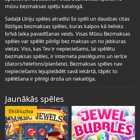
mūsu bezmaksas spēļu katalogā.
Sadaļā Līniju spēles atradīsi šo spēli un daudzas citas
līdzīgas bezmaksas spēles, kuras kalpos kā lielisks
brīvā laika pavadīšanas veids. Visas Mūsu Bezmaksas
spēles var spēlēt pilnīgi bez maksas un no jebkuras
vietas. Viss, kas Tev ir nepieciešams, lai spēlētu
bezmaksas spēles, ir interneta pieslēgums un ierīce
(dators/telefons/planšete). Bezmaksas spēles nav
nepieciešams lejupielādēt savā iekārtā, tāpēc to
spēlēšana ir pilnīgi droša un nekaitīga.
Jaunākās spēles
Ekskluzīva