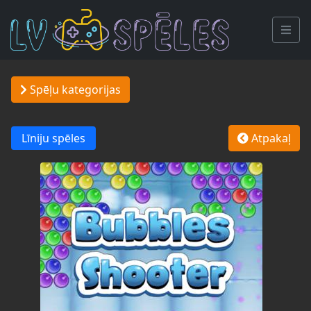
Spēļu kategorijas
Līniju spēles
Atpakaļ