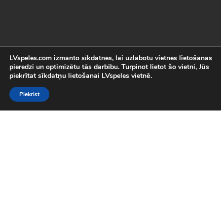
LVspeles.com izmanto sīkdatnes, lai uzlabotu vietnes lietošanas
pieredzi un optimizētu tās darbību. Turpinot lietot šo vietni, Jūs
piekrītat sīkdatņu lietošanai LVspeles vietnē.
Piekrist
Labākās Online Bezmaksas spēles
LVspeles.com piedāvā lielāko bezmaksas online spēļu izvēli
Latvijā. Mēs esam apkopojuši visas interesantākās un