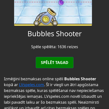
Bubbles Shooter
Spēle spēlēta: 1636 reizes
SPĒLĒT TAGAD
Izmēģini bezmaksas online spēli
Bubbles Shooter
kopā ar
LVspeles.com
. Šī ir viegli un ātri apgūstama
bezmaksas spēle, kuras spēlēšanai nav nepieciešamas
iepriekšējas iemaņas. LVspeles.com novēl izbaudīt un
labi pavadīt laiku ar šo bezmaksas spēli. Neaizmirsti
aplūkot un izbaudīt arī citas bezmaksas spēles no