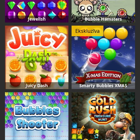
Jewelish
Bubble Hamsters
Ekskluzīva
Juicy Dash
Smarty Bubbles XMAS