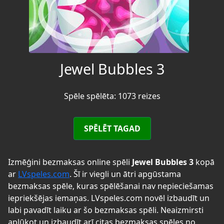
Jewel Bubbles 3
Spēle spēlēta: 1073 reizes
SPĒLĒT TAGAD
Izmēģini bezmaksas online spēli
Jewel Bubbles 3
kopā
ar
LVspeles.com
. Šī ir viegli un ātri apgūstama
bezmaksas spēle, kuras spēlēšanai nav nepieciešamas
iepriekšējas iemaņas. LVspeles.com novēl izbaudīt un
labi pavadīt laiku ar šo bezmaksas spēli. Neaizmirsti
aplūkot un izbaudīt arī citas bezmaksas spēles no