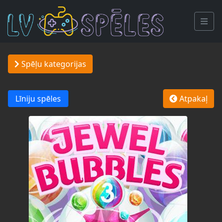
Spēļu kategorijas
Līniju spēles
Atpakaļ