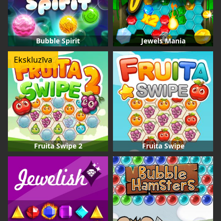
Bubble Spirit
Jewels Mania
Ekskluzīva
Fruita Swipe 2
Fruita Swipe