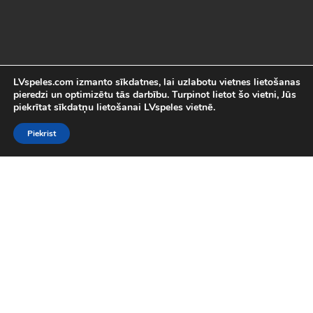
LVspeles.com izmanto sīkdatnes, lai uzlabotu vietnes lietošanas
pieredzi un optimizētu tās darbību. Turpinot lietot šo vietni, Jūs
piekrītat sīkdatņu lietošanai LVspeles vietnē.
Piekrist
Labākās Online Bezmaksas spēles
LVspeles.com piedāvā lielāko bezmaksas online spēļu izvēli
Latvijā. Mēs esam apkopojuši visas interesantākās un