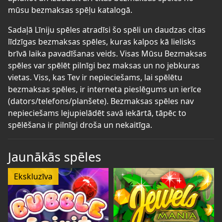
mūsu bezmaksas spēļu katalogā.
Sadaļā Līniju spēles atradīsi šo spēli un daudzas citas
līdzīgas bezmaksas spēles, kuras kalpos kā lielisks
brīvā laika pavadīšanas veids. Visas Mūsu Bezmaksas
spēles var spēlēt pilnīgi bez maksas un no jebkuras
vietas. Viss, kas Tev ir nepieciešams, lai spēlētu
bezmaksas spēles, ir interneta pieslēgums un ierīce
(dators/telefons/planšete). Bezmaksas spēles nav
nepieciešams lejupielādēt savā iekārtā, tāpēc to
spēlēšana ir pilnīgi droša un nekaitīga.
Jaunākās spēles
Ekskluzīva