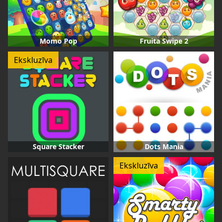
Momo Pop
Fruita Swipe 2
Ekskluzīva
Square Stacker
Dots Mania
Ekskluzīva