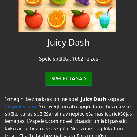
Juicy Dash
Spēle spēlēta: 1062 reizes
SPĒLĒT TAGAD
Izmēģini bezmaksas online spēli
Juicy Dash
kopā ar
LVspeles.com
. Šī ir viegli un ātri apgūstama bezmaksas
spēle, kuras spēlēšanai nav nepieciešamas iepriekšējas
iemaņas. LVspeles.com novēl izbaudīt un labi pavadīt
laiku ar šo bezmaksas spēli. Neaizmirsti aplūkot un
izbaudīt arī citas bezmaksas spēles no mūsu