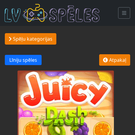
Spēļu kategorijas
Līniju spēles
Atpakaļ