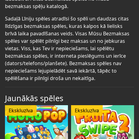
bezmaksas spēļu katalogā.
Sadaļā Līniju spēles atradīsi šo spēli un daudzas citas
līdzīgas bezmaksas spēles, kuras kalpos kā lielisks
brīvā laika pavadīšanas veids. Visas Mūsu Bezmaksas
spēles var spēlēt pilnīgi bez maksas un no jebkuras
vietas. Viss, kas Tev ir nepieciešams, lai spēlētu
bezmaksas spēles, ir interneta pieslēgums un ierīce
(dators/telefons/planšete). Bezmaksas spēles nav
nepieciešams lejupielādēt savā iekārtā, tāpēc to
spēlēšana ir pilnīgi droša un nekaitīga.
Jaunākās spēles
Ekskluzīva
Ekskluzīva