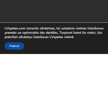
LVspeles.com izmanto sīkdatnes, lai uzlabotu vietnes lietošanas
pieredzi un optimizētu tās darbību. Turpinot lietot šo vietni, Jūs
piekrītat sīkdatņu lietošanai LVspeles vietnē.
Piekrist
Labākās Online Bezmaksas spēles
LVspeles.com piedāvā lielāko bezmaksas online spēļu izvēli
Latvijā. Mēs esam apkopojuši visas interesantākās un