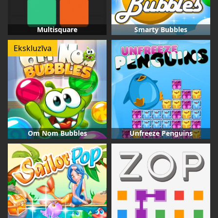
Multisquare
Smarty Bubbles
Ekskluzīva
Om Nom Bubbles
Unfreeze Penguins