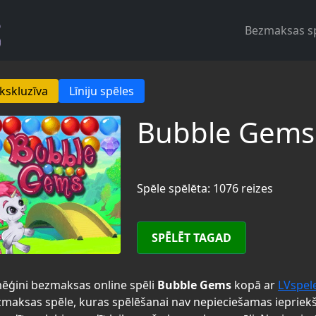
Bezmaksas s
kskluzīva
Līniju spēles
Bubble Gems
Spēle spēlēta: 1076 reizes
SPĒLĒT TAGAD
ēģini bezmaksas online spēli
Bubble Gems
kopā ar
LVspel
maksas spēle, kuras spēlēšanai nav nepieciešamas iepriek