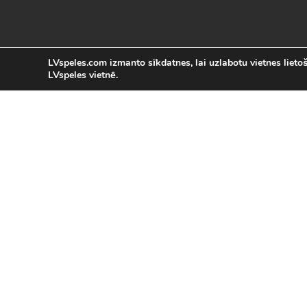
LVspeles.com izmanto sīkdatnes, lai uzlabotu vietnes lietoša
LVspeles vietnē.
L
LVspeles.com piedāvā lielāko bezmaksas
spēles internetā. Pie mums Tu atrad
bezmaksas spēles internet
Bezmaksas spēles
|
Populārākās 
Sacīkšu spēles (29)
|
Vasaras spēles