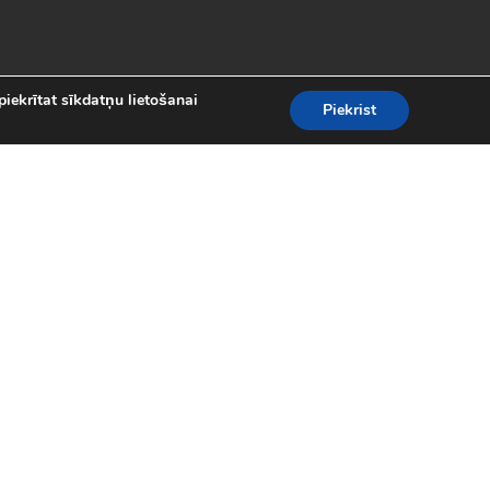
piekrītat sīkdatņu lietošanai
Piekrist
es
teresantākās un aizraujošākās bezmaksas
kolekcijā atradīsi visas populārākās
 motociklu sacīkšu spēlēm.
spēles (24)
|
Līniju spēles (62)
|
iplayer spēles (8)
|
Puzles (98)
|