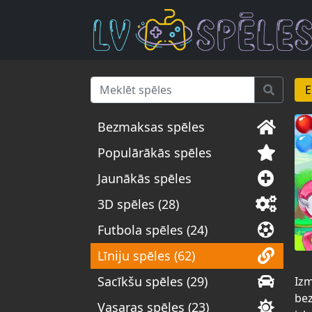
E
Bezmaksas spēles
Populārākās spēles
Jaunākās spēles
3D spēles (28)
Futbola spēles (24)
Līniju spēles (62)
Sacīkšu spēles (29)
Izm
bez
Vasaras spēles (23)