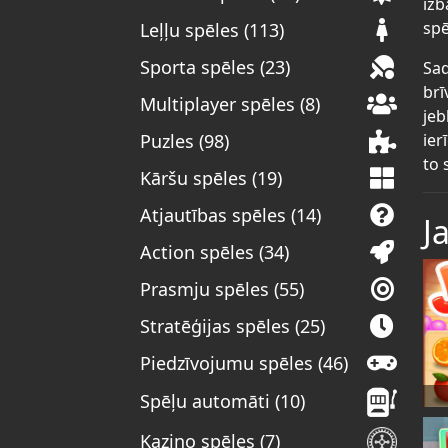
izb
spē
Leļļu spēles (113)
Sporta spēles (23)
Sad
brī
Multiplayer spēles (8)
jeb
ier
Puzles (98)
to 
Kāršu spēles (19)
Atjautības spēles (14)
J
Action spēles (34)
Prasmju spēles (55)
Stratēģijas spēles (25)
Piedzīvojumu spēles (46)
Spēļu automāti (10)
Kazino spēles (7)