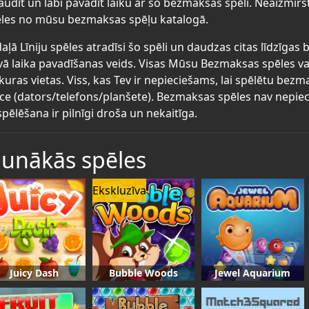
audīt un labi pavadīt laiku ar šo bezmaksas spēli. Neaizmirs
les no mūsu bezmaksas spēļu katalogā.
aļā Līniju spēles atradīsi šo spēli un daudzas citas līdzīgas
vā laika pavadīšanas veids. Visas Mūsu Bezmaksas spēles va
kuras vietas. Viss, kas Tev ir nepieciešams, lai spēlētu bez
īce (dators/telefons/planšete). Bezmaksas spēles nav nepiec
spēlēšana ir pilnīgi droša un nekaitīga.
aunākās spēles
Ekskluzīva
Juicy Dash
Bubble Woods
Jewel Aquarium