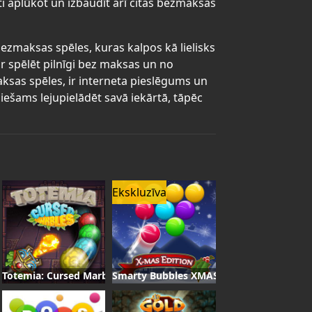
ti aplūkot un izbaudīt arī citas bezmaksas
 bezmaksas spēles, kuras kalpos kā lielisks
r spēlēt pilnīgi bez maksas un no
maksas spēles, ir interneta pieslēgums un
iešams lejupielādēt savā iekārtā, tāpēc
Ekskluzīva
Totemia: Cursed Marbles
Smarty Bubbles XMAS