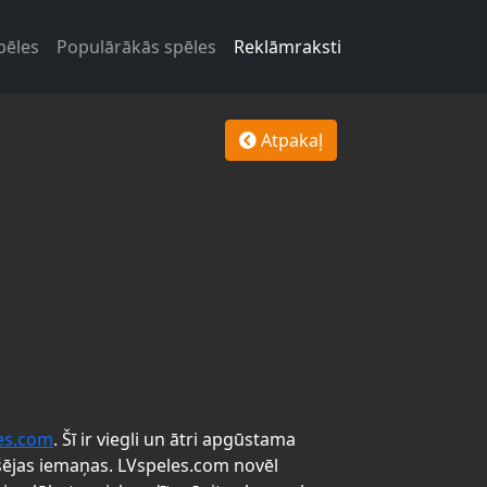
pēles
Populārākās spēles
Reklāmraksti
Atpakaļ
es.com
. Šī ir viegli un ātri apgūstama
šējas iemaņas. LVspeles.com novēl