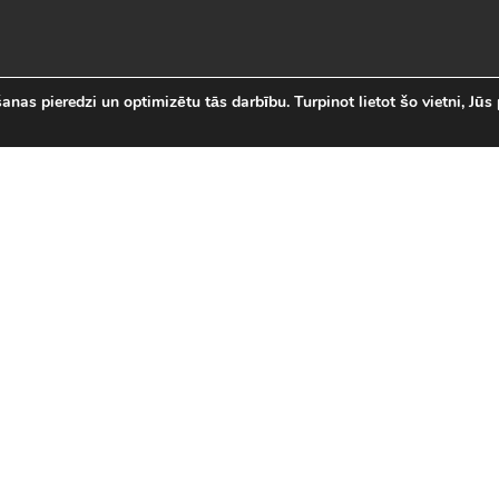
nas pieredzi un optimizētu tās darbību. Turpinot lietot šo vietni, Jūs 
abākās Online Bezmaksas spēl
 online spēļu izvēli Latvijā. Mēs esam apkopojuši visas in
īsi savas mīļākās bezmaksas spēles internetā. LVspeles.com 
ā, sākot ar Sudako un Solitaire un beidzot ar modernām 3D
spēles
|
Jaunākās spēles
|
3D spēles (28)
|
Futbola 
 (23)
|
Leļļu spēles (113)
|
Sporta spēles (23)
|
Mult