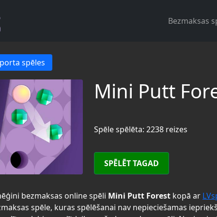
Bezmaksas s
porta spēles
Mini Putt For
Spēle spēlēta: 2238 reizes
SPĒLĒT TAGAD
ēģini bezmaksas online spēli
Mini Putt Forest
kopā ar
LVs
maksas spēle, kuras spēlēšanai nav nepieciešamas iepriek