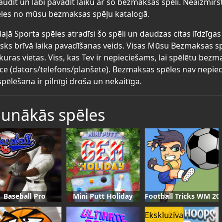
audīt un labi pavadīt laiku ar šo bezmaksas spēli. Neaizmirs
les no mūsu bezmaksas spēļu katalogā.
aļā Sporta spēles atradīsi šo spēli un daudzas citas līdzīg
lisks brīvā laika pavadīšanas veids. Visas Mūsu Bezmaksas s
kuras vietas. Viss, kas Tev ir nepieciešams, lai spēlētu bez
īce (dators/telefons/planšete). Bezmaksas spēles nav nepiec
spēlēšana ir pilnīgi droša un nekaitīga.
aunākās spēles
Baseball Pro
Mini Putt Holiday
Football Tricks WM 20
Ekskluzīva