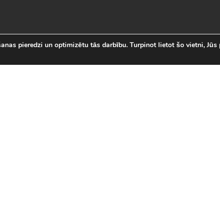
nas pieredzi un optimizētu tās darbību. Turpinot lietot šo vietni, Jūs 
abākās Online Bezmaksas spēl
 online spēļu izvēli Latvijā. Mēs esam apkopojuši visas in
īsi savas mīļākās bezmaksas spēles internetā. LVspeles.com 
ā, sākot ar Sudako un Solitaire un beidzot ar modernām 3D
spēles
|
Jaunākās spēles
|
3D spēles (28)
|
Futbola 
 (23)
|
Leļļu spēles (113)
|
Sporta spēles (23)
|
Mult