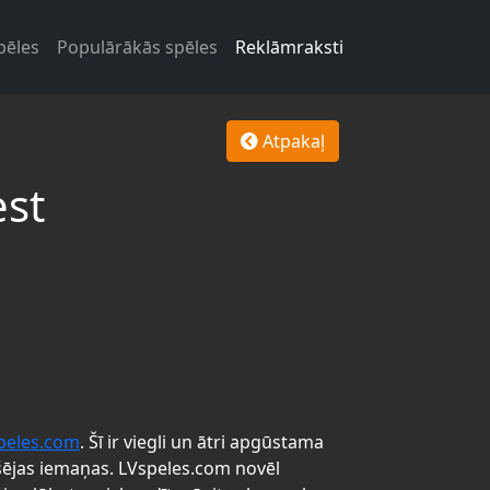
pēles
Populārākās spēles
Reklāmraksti
Atpakaļ
est
peles.com
. Šī ir viegli un ātri apgūstama
šējas iemaņas. LVspeles.com novēl