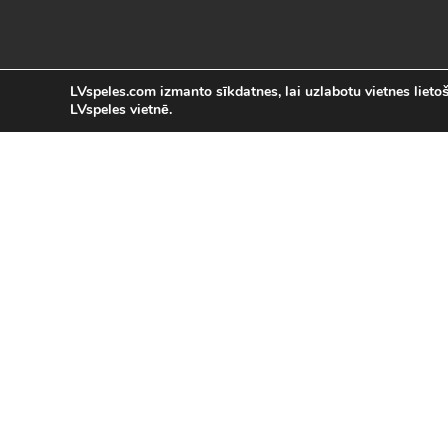
LVspeles.com izmanto sīkdatnes, lai uzlabotu vietnes lietoša
LVspeles vietnē.
L
LVspeles.com piedāvā lielāko bezmaksas
spēles internetā. Pie mums Tu atrad
bezmaksas spēles internet
Bezmaksas spēles
|
Populārākās 
Sacīkšu spēles (29)
|
Vasaras spēles