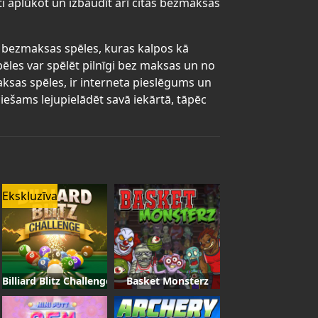
ti aplūkot un izbaudīt arī citas bezmaksas
as bezmaksas spēles, kuras kalpos kā
pēles var spēlēt pilnīgi bez maksas un no
maksas spēles, ir interneta pieslēgums un
iešams lejupielādēt savā iekārtā, tāpēc
Ekskluzīva
14
Billiard Blitz Challenge
Basket Monsterz