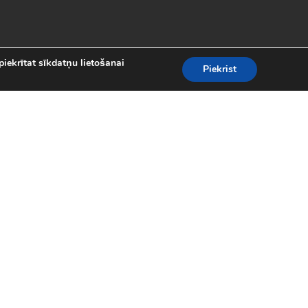
piekrītat sīkdatņu lietošanai
Piekrist
es
teresantākās un aizraujošākās bezmaksas
kolekcijā atradīsi visas populārākās
 motociklu sacīkšu spēlēm.
spēles (24)
|
Līniju spēles (62)
|
iplayer spēles (8)
|
Puzles (98)
|