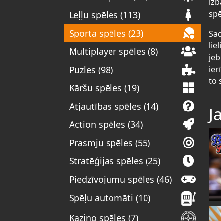
izb
spē
Leļļu spēles (113)
Sporta spēles (23)
Sad
lie
Multiplayer spēles (8)
jeb
ier
Puzles (98)
to 
Kāršu spēles (19)
Atjautības spēles (14)
J
Action spēles (34)
Prasmju spēles (55)
Stratēģijas spēles (25)
Piedzīvojumu spēles (46)
Spēļu automāti (10)
Kazino spēles (7)