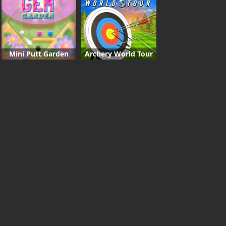
Mini Putt Garden
Archery World Tour