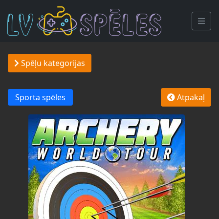
Spēļu kategorijas
Sporta spēles
Atpakaļ