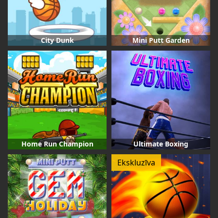
City Dunk
Mini Putt Garden
Home Run Champion
Ultimate Boxing
Ekskluzīva