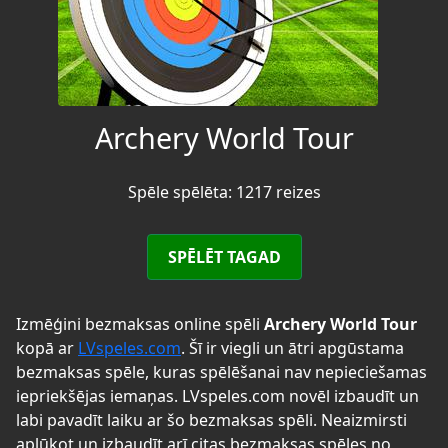
Archery World Tour
Spēle spēlēta: 1217 reizes
SPĒLĒT TAGAD
Izmēģini bezmaksas online spēli
Archery World Tour
kopā ar
LVspeles.com
. Šī ir viegli un ātri apgūstama
bezmaksas spēle, kuras spēlēšanai nav nepieciešamas
iepriekšējas iemaņas. LVspeles.com novēl izbaudīt un
labi pavadīt laiku ar šo bezmaksas spēli. Neaizmirsti
aplūkot un izbaudīt arī citas bezmaksas spēles no