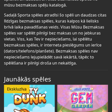
mūsu bezmaksas spēļu katalogā.
Sadaļā Sporta spēles atradīsi šo spēli un daudzas citas
līdzīgas bezmaksas spēles, kuras kalpos kā lielisks
brīvā laika pavadīšanas veids. Visas Mūsu Bezmaksas
spēles var spēlēt pilnīgi bez maksas un no jebkuras
vietas. Viss, kas Tev ir nepieciešams, lai spēlētu
bezmaksas spēles, ir interneta pieslēgums un ierīce
(dators/telefons/planšete). Bezmaksas spēles nav
nepieciešams lejupielādēt savā iekārtā, tāpēc to
spēlēšana ir pilnīgi droša un nekaitīga.
Jaunākās spēles
Ekskluzīva