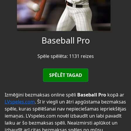
Baseball Pro
Spēle spēlēta: 1131 reizes
SPĒLĒT TAGAD
Izmēģini bezmaksas online spēli
Baseball Pro
kopā ar
LVspeles.com
. Šī ir viegli un ātri apgūstama bezmaksas
spēle, kuras spēlēšanai nav nepieciešamas iepriekšējas
iemaņas. LVspeles.com novēl izbaudīt un labi pavadīt
laiku ar šo bezmaksas spēli. Neaizmirsti aplūkot un
izbaudīt arī citas bezmaksas spēles no mūsu