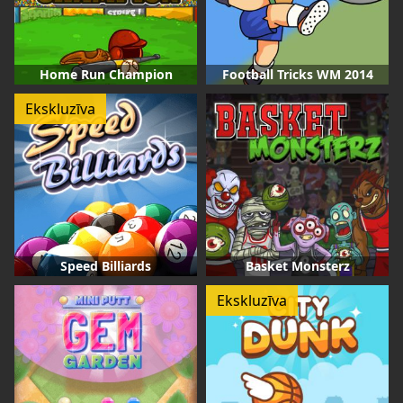
Home Run Champion
Football Tricks WM 2014
Ekskluzīva
Speed Billiards
Basket Monsterz
Ekskluzīva