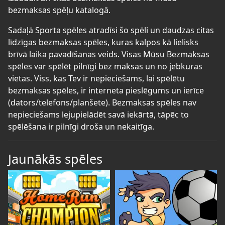
bezmaksas spēļu katalogā.
Sadaļā Sporta spēles atradīsi šo spēli un daudzas citas
līdzīgas bezmaksas spēles, kuras kalpos kā lielisks
brīvā laika pavadīšanas veids. Visas Mūsu Bezmaksas
spēles var spēlēt pilnīgi bez maksas un no jebkuras
vietas. Viss, kas Tev ir nepieciešams, lai spēlētu
bezmaksas spēles, ir interneta pieslēgums un ierīce
(dators/telefons/planšete). Bezmaksas spēles nav
nepieciešams lejupielādēt savā iekārtā, tāpēc to
spēlēšana ir pilnīgi droša un nekaitīga.
Jaunākās spēles