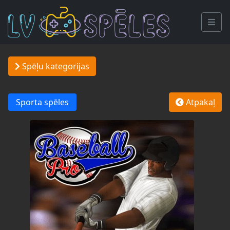
Spēļu kategorijas
Sporta spēles
Atpakaļ