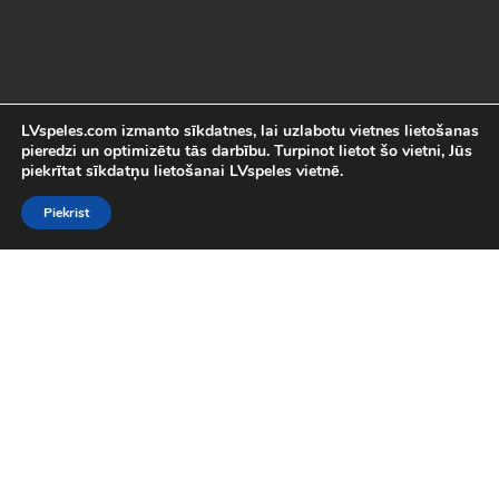
LVspeles.com izmanto sīkdatnes, lai uzlabotu vietnes lietošanas
pieredzi un optimizētu tās darbību. Turpinot lietot šo vietni, Jūs
piekrītat sīkdatņu lietošanai LVspeles vietnē.
Piekrist
Labākās Online Bezmaksas spēles
LVspeles.com piedāvā lielāko bezmaksas online spēļu izvēli
Latvijā. Mēs esam apkopojuši visas interesantākās un