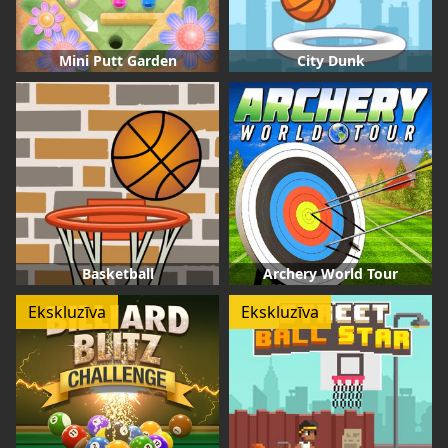
Mini Putt Garden
City Dunk
Basketball
Archery World Tour
Ekskluzīva
Ekskluzīva