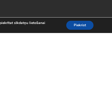
piekrītat sīkdatņu lietošanai
Piekrist
es
teresantākās un aizraujošākās bezmaksas
kolekcijā atradīsi visas populārākās
 motociklu sacīkšu spēlēm.
spēles (24)
|
Līniju spēles (62)
|
iplayer spēles (8)
|
Puzles (98)
|