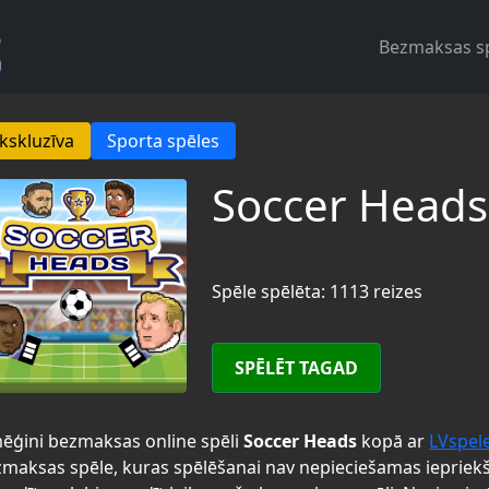
Bezmaksas s
kskluzīva
Sporta spēles
Soccer Heads
Spēle spēlēta: 1113 reizes
SPĒLĒT TAGAD
ēģini bezmaksas online spēli
Soccer Heads
kopā ar
LVspel
maksas spēle, kuras spēlēšanai nav nepieciešamas iepriek