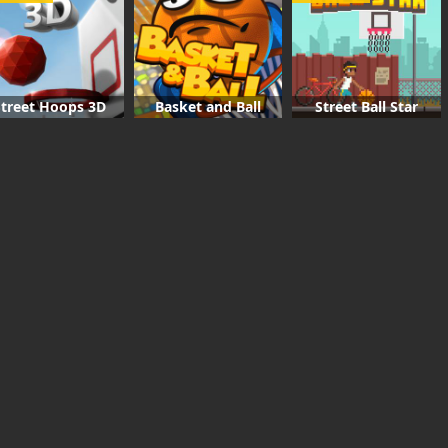
Street Hoops 3D
Basket and Ball
Street Ball Star