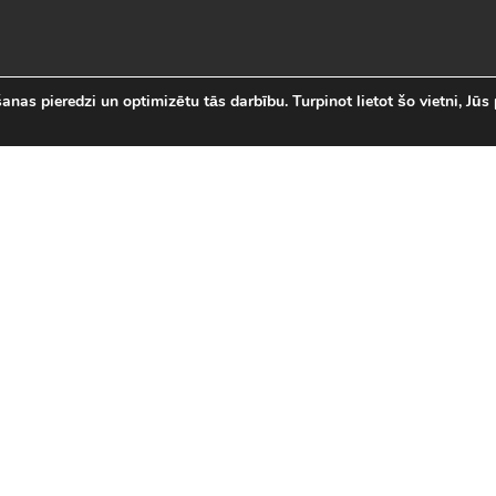
nas pieredzi un optimizētu tās darbību. Turpinot lietot šo vietni, Jūs 
abākās Online Bezmaksas spēl
 online spēļu izvēli Latvijā. Mēs esam apkopojuši visas in
īsi savas mīļākās bezmaksas spēles internetā. LVspeles.com 
ā, sākot ar Sudako un Solitaire un beidzot ar modernām 3D
spēles
|
Jaunākās spēles
|
3D spēles (28)
|
Futbola 
 (23)
|
Leļļu spēles (113)
|
Sporta spēles (23)
|
Mult