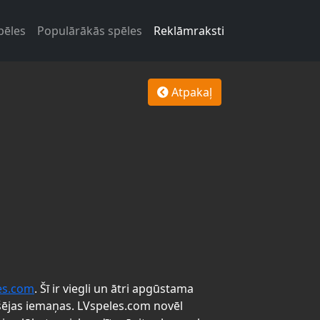
pēles
Populārākās spēles
Reklāmraksti
Atpakaļ
es.com
. Šī ir viegli un ātri apgūstama
šējas iemaņas. LVspeles.com novēl