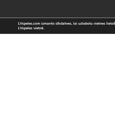
LVspeles.com izmanto sīkdatnes, lai uzlabotu vietnes lietoša
LVspeles vietnē.
L
LVspeles.com piedāvā lielāko bezmaksas
spēles internetā. Pie mums Tu atrad
bezmaksas spēles internet
Bezmaksas spēles
|
Populārākās 
Sacīkšu spēles (29)
|
Vasaras spēles