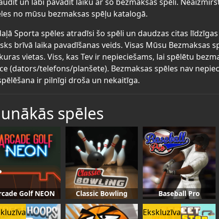
audīt un labi pavadīt laiku ar šo bezmaksas spēli. Neaizmirs
les no mūsu bezmaksas spēļu katalogā.
aļā Sporta spēles atradīsi šo spēli un daudzas citas līdzīg
lisks brīvā laika pavadīšanas veids. Visas Mūsu Bezmaksas s
kuras vietas. Viss, kas Tev ir nepieciešams, lai spēlētu bez
īce (dators/telefons/planšete). Bezmaksas spēles nav nepiec
spēlēšana ir pilnīgi droša un nekaitīga.
aunākās spēles
rcade Golf NEON
Classic Bowling
Baseball Pro
kluzīva
Ekskluzīva