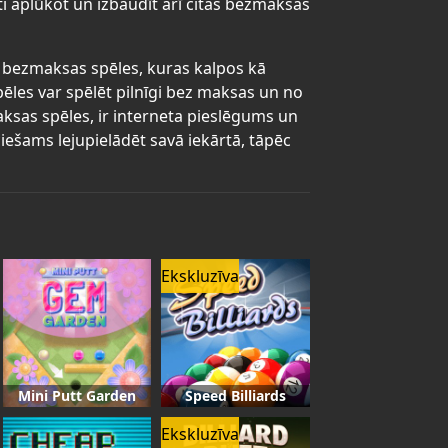
ti aplūkot un izbaudīt arī citas bezmaksas
as bezmaksas spēles, kuras kalpos kā
pēles var spēlēt pilnīgi bez maksas un no
maksas spēles, ir interneta pieslēgums un
iešams lejupielādēt savā iekārtā, tāpēc
Ekskluzīva
Mini Putt Garden
Speed Billiards
Ekskluzīva