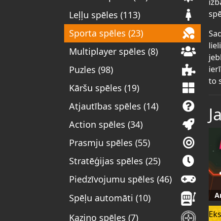
izb
spē
Leļļu spēles (113)
Sporta spēles (23)
Sad
lie
Multiplayer spēles (8)
jeb
ier
Puzles (98)
to 
Kāršu spēles (19)
Atjautības spēles (14)
J
Action spēles (34)
Prasmju spēles (55)
Stratēģijas spēles (25)
Piedzīvojumu spēles (46)
A
Spēļu automāti (10)
Eks
Kazino spēles (7)