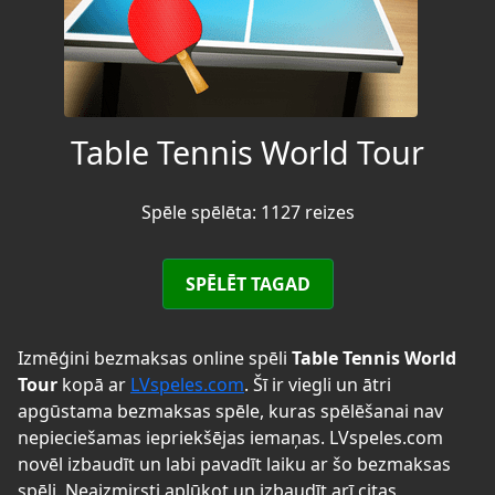
Table Tennis World Tour
Spēle spēlēta: 1127 reizes
SPĒLĒT TAGAD
Izmēģini bezmaksas online spēli
Table Tennis World
Tour
kopā ar
LVspeles.com
. Šī ir viegli un ātri
apgūstama bezmaksas spēle, kuras spēlēšanai nav
nepieciešamas iepriekšējas iemaņas. LVspeles.com
novēl izbaudīt un labi pavadīt laiku ar šo bezmaksas
spēli. Neaizmirsti aplūkot un izbaudīt arī citas