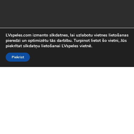
LVspeles.com izmanto sīkdatnes, lai uzlabotu vietnes lietošanas
pieredzi un optimizētu tās darbību. Turpinot lietot šo vietni, Jūs
piekrītat sīkdatņu lietošanai LVspeles vietnē.
Piekrist
Labākās Online Bezmaksas spēles
LVspeles.com piedāvā lielāko bezmaksas online spēļu izvēli
Latvijā. Mēs esam apkopojuši visas interesantākās un