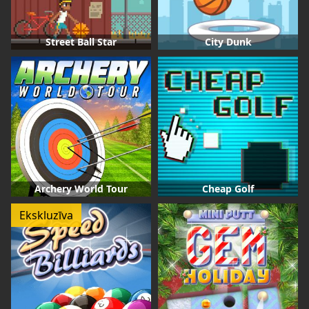
Street Ball Star
City Dunk
Archery World Tour
Cheap Golf
Ekskluzīva