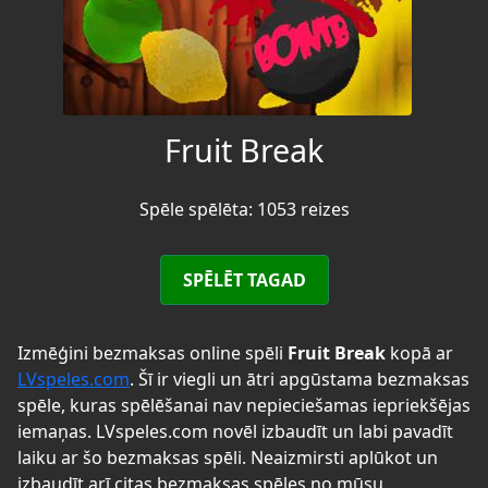
Fruit Break
Spēle spēlēta: 1053 reizes
SPĒLĒT TAGAD
Izmēģini bezmaksas online spēli
Fruit Break
kopā ar
LVspeles.com
. Šī ir viegli un ātri apgūstama bezmaksas
spēle, kuras spēlēšanai nav nepieciešamas iepriekšējas
iemaņas. LVspeles.com novēl izbaudīt un labi pavadīt
laiku ar šo bezmaksas spēli. Neaizmirsti aplūkot un
izbaudīt arī citas bezmaksas spēles no mūsu