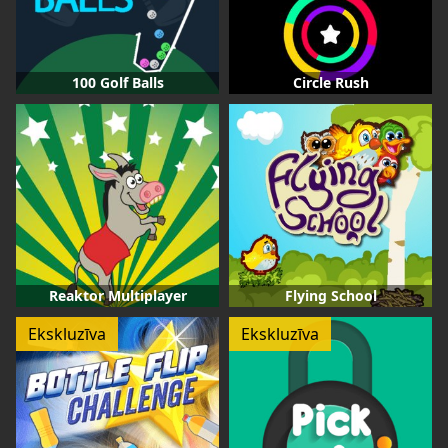
100 Golf Balls
Circle Rush
Reaktor Multiplayer
Flying School
Ekskluzīva
Ekskluzīva