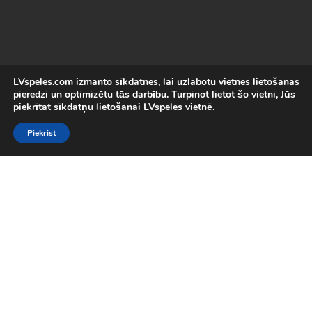
LVspeles.com izmanto sīkdatnes, lai uzlabotu vietnes lietošanas
pieredzi un optimizētu tās darbību. Turpinot lietot šo vietni, Jūs
piekrītat sīkdatņu lietošanai LVspeles vietnē.
Piekrist
Labākās Online Bezmaksas spēles
LVspeles.com piedāvā lielāko bezmaksas online spēļu izvēli
Latvijā. Mēs esam apkopojuši visas interesantākās un