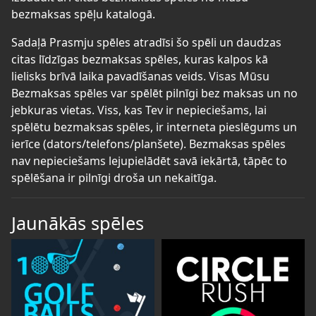
bezmaksas spēļu katalogā.
Sadaļā Prasmju spēles atradīsi šo spēli un daudzas
citas līdzīgas bezmaksas spēles, kuras kalpos kā
lielisks brīvā laika pavadīšanas veids. Visas Mūsu
Bezmaksas spēles var spēlēt pilnīgi bez maksas un no
jebkuras vietas. Viss, kas Tev ir nepieciešams, lai
spēlētu bezmaksas spēles, ir interneta pieslēgums un
ierīce (dators/telefons/planšete). Bezmaksas spēles
nav nepieciešams lejupielādēt savā iekārtā, tāpēc to
spēlēšana ir pilnīgi droša un nekaitīga.
Jaunākās spēles