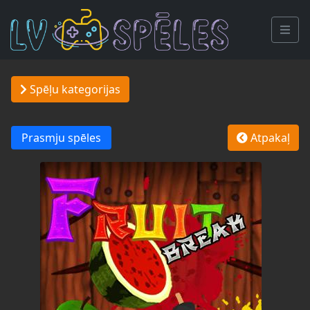
Spēļu kategorijas
Prasmju spēles
Atpakaļ