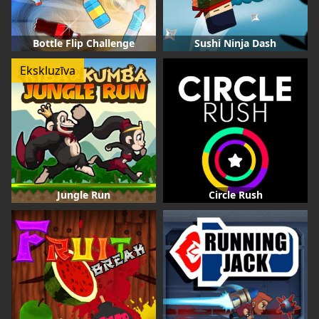
Bottle Flip Challenge
Sushi Ninja Dash
Ekskluzīva
Jungle Run
Circle Rush