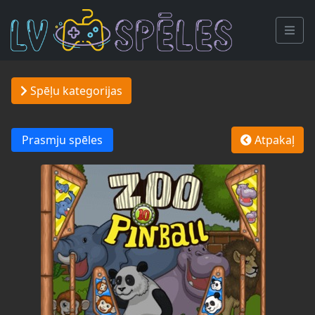
Spēļu kategorijas
Prasmju spēles
Atpakaļ