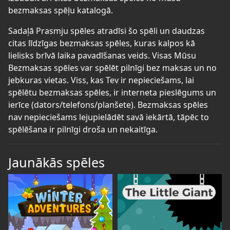
bezmaksas spēļu katalogā.
Sadaļā Prasmju spēles atradīsi šo spēli un daudzas
citas līdzīgas bezmaksas spēles, kuras kalpos kā
lielisks brīvā laika pavadīšanas veids. Visas Mūsu
Bezmaksas spēles var spēlēt pilnīgi bez maksas un no
jebkuras vietas. Viss, kas Tev ir nepieciešams, lai
spēlētu bezmaksas spēles, ir interneta pieslēgums un
ierīce (dators/telefons/planšete). Bezmaksas spēles
nav nepieciešams lejupielādēt savā iekārtā, tāpēc to
spēlēšana ir pilnīgi droša un nekaitīga.
Jaunākās spēles