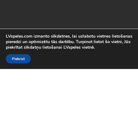
LVspeles.com izmanto sīkdatnes, lai uzlabotu vietnes lietošanas
pieredzi un optimizētu tās darbību. Turpinot lietot šo vietni, Jūs
piekrītat sīkdatņu lietošanai LVspeles vietnē.
Piekrist
Labākās Online Bezmaksas spēles
LVspeles.com piedāvā lielāko bezmaksas online spēļu izvēli
Latvijā. Mēs esam apkopojuši visas interesantākās un