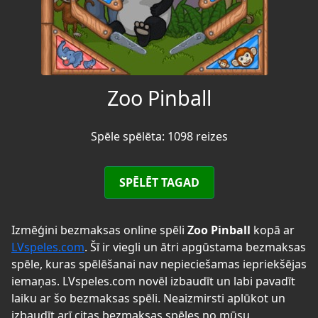
Zoo Pinball
Spēle spēlēta: 1098 reizes
SPĒLĒT TAGAD
Izmēģini bezmaksas online spēli
Zoo Pinball
kopā ar
LVspeles.com
. Šī ir viegli un ātri apgūstama bezmaksas
spēle, kuras spēlēšanai nav nepieciešamas iepriekšējas
iemaņas. LVspeles.com novēl izbaudīt un labi pavadīt
laiku ar šo bezmaksas spēli. Neaizmirsti aplūkot un
izbaudīt arī citas bezmaksas spēles no mūsu