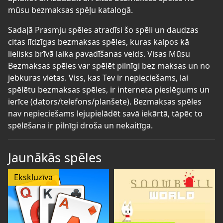
mūsu bezmaksas spēļu katalogā.
Sadaļā Prasmju spēles atradīsi šo spēli un daudzas
citas līdzīgas bezmaksas spēles, kuras kalpos kā
lielisks brīvā laika pavadīšanas veids. Visas Mūsu
Bezmaksas spēles var spēlēt pilnīgi bez maksas un no
jebkuras vietas. Viss, kas Tev ir nepieciešams, lai
spēlētu bezmaksas spēles, ir interneta pieslēgums un
ierīce (dators/telefons/planšete). Bezmaksas spēles
nav nepieciešams lejupielādēt savā iekārtā, tāpēc to
spēlēšana ir pilnīgi droša un nekaitīga.
Jaunākās spēles
Ekskluzīva