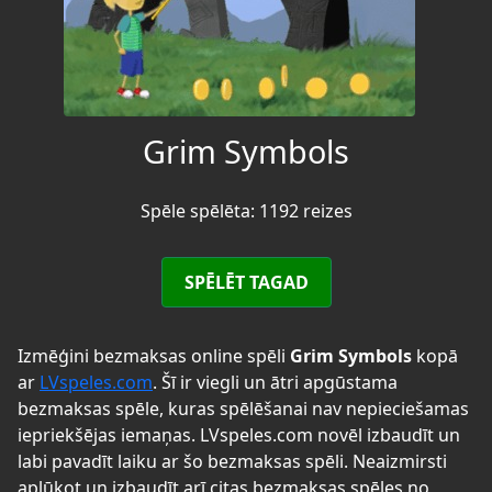
Grim Symbols
Spēle spēlēta: 1192 reizes
SPĒLĒT TAGAD
Izmēģini bezmaksas online spēli
Grim Symbols
kopā
ar
LVspeles.com
. Šī ir viegli un ātri apgūstama
bezmaksas spēle, kuras spēlēšanai nav nepieciešamas
iepriekšējas iemaņas. LVspeles.com novēl izbaudīt un
labi pavadīt laiku ar šo bezmaksas spēli. Neaizmirsti
aplūkot un izbaudīt arī citas bezmaksas spēles no