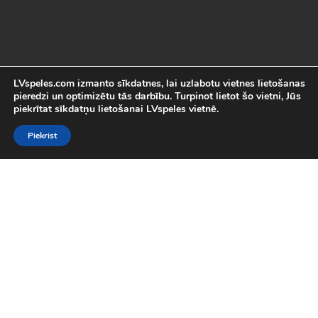
LVspeles.com izmanto sīkdatnes, lai uzlabotu vietnes lietošanas
pieredzi un optimizētu tās darbību. Turpinot lietot šo vietni, Jūs
piekrītat sīkdatņu lietošanai LVspeles vietnē.
Piekrist
Labākās Online Bezmaksas spēles
LVspeles.com piedāvā lielāko bezmaksas online spēļu izvēli
Latvijā. Mēs esam apkopojuši visas interesantākās un