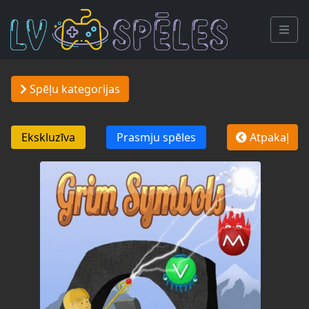
Spēļu kategorijas
Ekskluzīva
Prasmju spēles
Atpakaļ