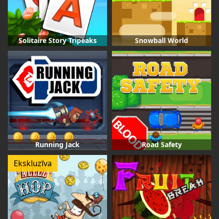
Solitaire Story Tripeaks
Snowball World
Running Jack
Road Safety
Ekskluzīva