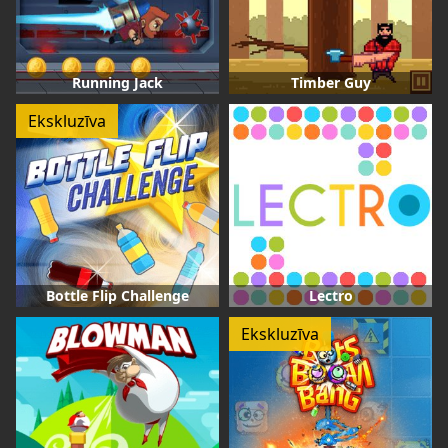
Running Jack
Timber Guy
Ekskluzīva
Bottle Flip Challenge
Lectro
Ekskluzīva