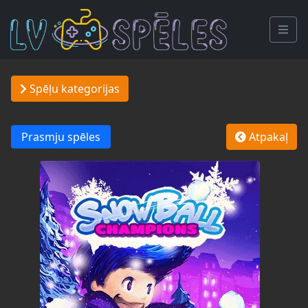
Spēļu kategorijas
Prasmju spēles
Atpakaļ