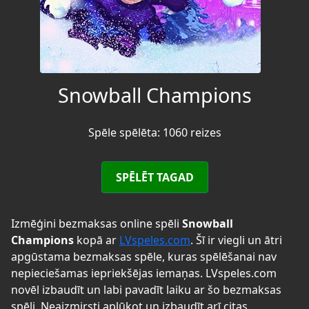
Snowball Champions
Spēle spēlēta: 1060 reizes
SPĒLĒT TAGAD
Izmēģini bezmaksas online spēli
Snowball
Champions
kopā ar
LVspeles.com
. Šī ir viegli un ātri
apgūstama bezmaksas spēle, kuras spēlēšanai nav
nepieciešamas iepriekšējas iemaņas. LVspeles.com
novēl izbaudīt un labi pavadīt laiku ar šo bezmaksas
spēli. Neaizmirsti aplūkot un izbaudīt arī citas