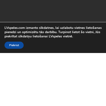
LVspeles.com izmanto sīkdatnes, lai uzlabotu vietnes lietošanas
pieredzi un optimizētu tās darbību. Turpinot lietot šo vietni, Jūs
piekrītat sīkdatņu lietošanai LVspeles vietnē.
Piekrist
Labākās Online Bezmaksas spēles
LVspeles.com piedāvā lielāko bezmaksas online spēļu izvēli
Latvijā. Mēs esam apkopojuši visas interesantākās un