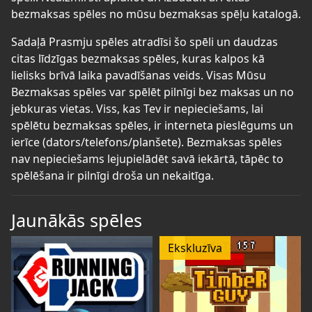
bezmaksas spēles no mūsu bezmaksas spēļu katalogā.
Sadaļā Prasmju spēles atradīsi šo spēli un daudzas
citas līdzīgas bezmaksas spēles, kuras kalpos kā
lielisks brīvā laika pavadīšanas veids. Visas Mūsu
Bezmaksas spēles var spēlēt pilnīgi bez maksas un no
jebkuras vietas. Viss, kas Tev ir nepieciešams, lai
spēlētu bezmaksas spēles, ir interneta pieslēgums un
ierīce (dators/telefons/planšete). Bezmaksas spēles
nav nepieciešams lejupielādēt savā iekārtā, tāpēc to
spēlēšana ir pilnīgi droša un nekaitīga.
Jaunākās spēles
Ekskluzīva