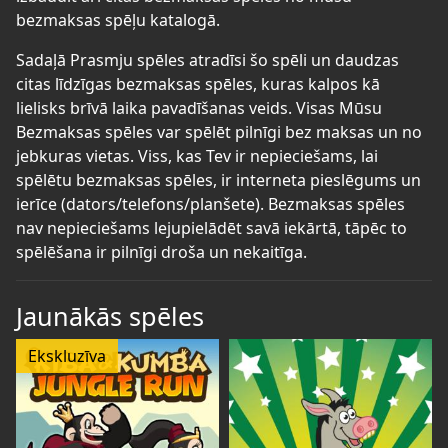
bezmaksas spēļu katalogā.
Sadaļā Prasmju spēles atradīsi šo spēli un daudzas
citas līdzīgas bezmaksas spēles, kuras kalpos kā
lielisks brīvā laika pavadīšanas veids. Visas Mūsu
Bezmaksas spēles var spēlēt pilnīgi bez maksas un no
jebkuras vietas. Viss, kas Tev ir nepieciešams, lai
spēlētu bezmaksas spēles, ir interneta pieslēgums un
ierīce (dators/telefons/planšete). Bezmaksas spēles
nav nepieciešams lejupielādēt savā iekārtā, tāpēc to
spēlēšana ir pilnīgi droša un nekaitīga.
Jaunākās spēles
Ekskluzīva