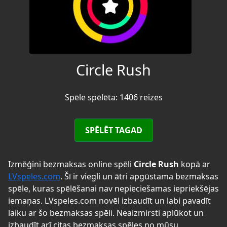
Circle Rush
Spēle spēlēta: 1406 reizes
SPĒLĒT TAGAD
Izmēģini bezmaksas online spēli
Circle Rush
kopā ar
LVspeles.com
. Šī ir viegli un ātri apgūstama bezmaksas
spēle, kuras spēlēšanai nav nepieciešamas iepriekšējas
iemaņas. LVspeles.com novēl izbaudīt un labi pavadīt
laiku ar šo bezmaksas spēli. Neaizmirsti aplūkot un
izbaudīt arī citas bezmaksas spēles no mūsu