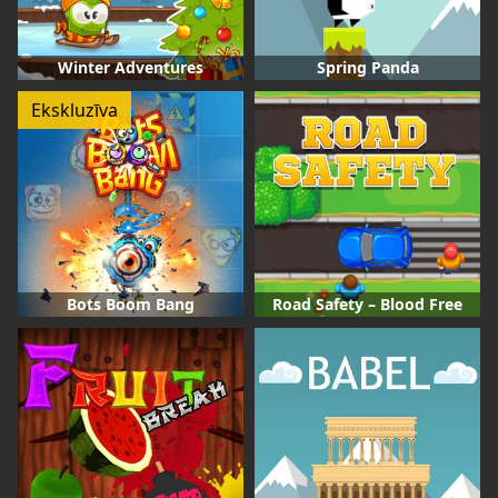
Winter Adventures
Spring Panda
Ekskluzīva
Bots Boom Bang
Road Safety – Blood Free