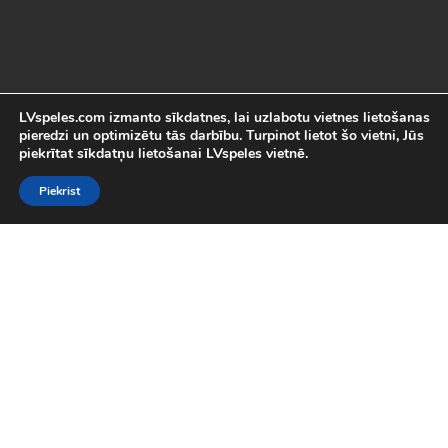
LVspeles.com izmanto sīkdatnes, lai uzlabotu vietnes lietošanas
pieredzi un optimizētu tās darbību. Turpinot lietot šo vietni, Jūs
piekrītat sīkdatņu lietošanai LVspeles vietnē.
Piekrist
Labākās Online Bezmaksas spēles
LVspeles.com piedāvā lielāko bezmaksas online spēļu izvēli
Latvijā. Mēs esam apkopojuši visas interesantākās un