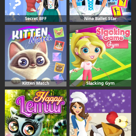
Secret BFF
Nina Ballet Star
Kitten Match
Slacking Gym