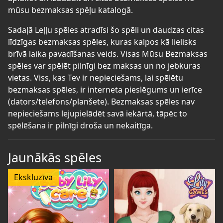
mūsu bezmaksas spēļu katalogā.
Sadaļā Leļļu spēles atradīsi šo spēli un daudzas citas
līdzīgas bezmaksas spēles, kuras kalpos kā lielisks
brīvā laika pavadīšanas veids. Visas Mūsu Bezmaksas
spēles var spēlēt pilnīgi bez maksas un no jebkuras
vietas. Viss, kas Tev ir nepieciešams, lai spēlētu
bezmaksas spēles, ir interneta pieslēgums un ierīce
(dators/telefons/planšete). Bezmaksas spēles nav
nepieciešams lejupielādēt savā iekārtā, tāpēc to
spēlēšana ir pilnīgi droša un nekaitīga.
Jaunākās spēles
Ekskluzīva