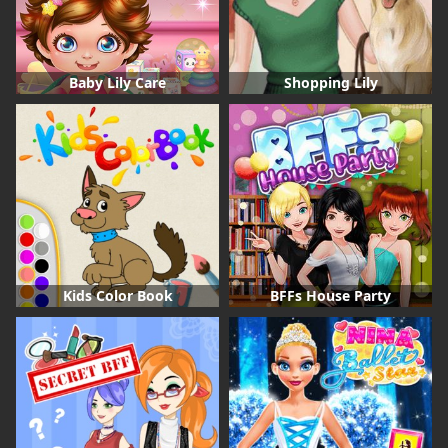
Baby Lily Care
Shopping Lily
Kids Color Book
BFFs House Party