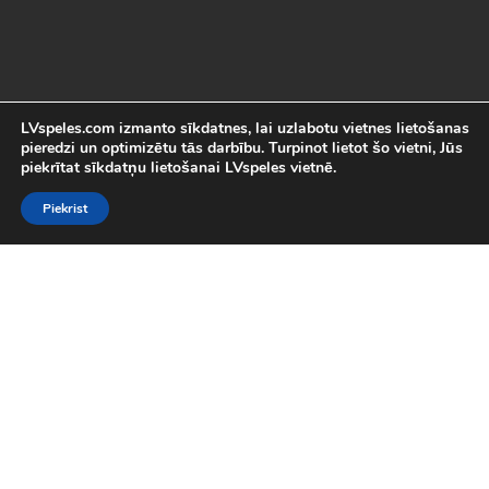
LVspeles.com izmanto sīkdatnes, lai uzlabotu vietnes lietošanas
pieredzi un optimizētu tās darbību. Turpinot lietot šo vietni, Jūs
piekrītat sīkdatņu lietošanai LVspeles vietnē.
Piekrist
Labākās Online Bezmaksas spēles
LVspeles.com piedāvā lielāko bezmaksas online spēļu izvēli
Latvijā. Mēs esam apkopojuši visas interesantākās un