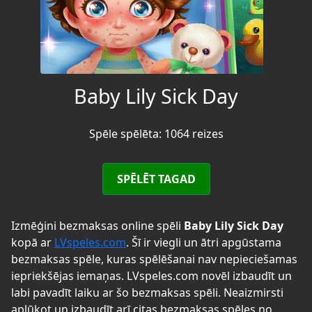
Baby Lily Sick Day
Spēle spēlēta: 1064 reizes
SPĒLĒT TAGAD
Izmēģini bezmaksas online spēli
Baby Lily Sick Day
kopā ar
LVspeles.com
. Šī ir viegli un ātri apgūstama
bezmaksas spēle, kuras spēlēšanai nav nepieciešamas
iepriekšējas iemaņas. LVspeles.com novēl izbaudīt un
labi pavadīt laiku ar šo bezmaksas spēli. Neaizmirsti
aplūkot un izbaudīt arī citas bezmaksas spēles no