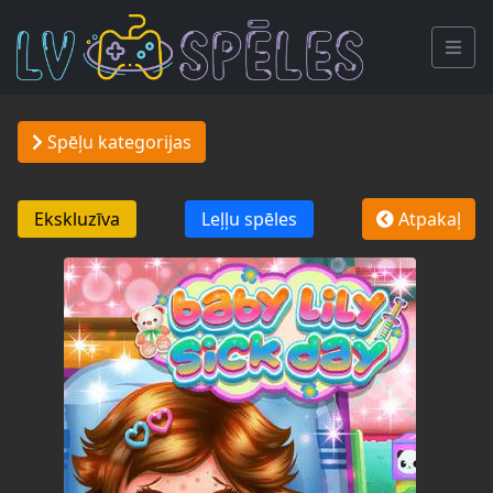
Spēļu kategorijas
Ekskluzīva
Leļļu spēles
Atpakaļ