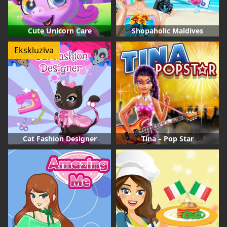
Cute Unicorn Care
Shopaholic Maldives
Ekskluzīva
Cat Fashion Designer
Tina – Pop Star