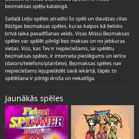
bezmaksas spēļu katalogā.
Sadaļā Leļļu spēles atradīsi šo spēli un daudzas citas
līdzīgas bezmaksas spēles, kuras kalpos kā lielisks
brīvā laika pavadīšanas veids. Visas Mūsu Bezmaksas
spēles var spēlēt pilnīgi bez maksas un no jebkuras
vietas. Viss, kas Tev ir nepieciešams, lai spēlētu
bezmaksas spēles, ir interneta pieslēgums un ierīce
(dators/telefons/planšete). Bezmaksas spēles nav
nepieciešams lejupielādēt savā iekārtā, tāpēc to
spēlēšana ir pilnīgi droša un nekaitīga.
Jaunākās spēles