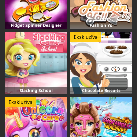
Fidget Spinner Designer
Fashion Yo
Ekskluzīva
Slacking School
Chocolate Biscuits
Ekskluzīva