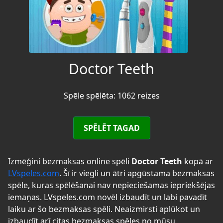
Doctor Teeth
Spēle spēlēta: 1062 reizes
SPĒLĒT TAGAD
Izmēģini bezmaksas online spēli
Doctor Teeth
kopā ar
LVspeles.com
. Šī ir viegli un ātri apgūstama bezmaksas
spēle, kuras spēlēšanai nav nepieciešamas iepriekšējas
iemaņas. LVspeles.com novēl izbaudīt un labi pavadīt
laiku ar šo bezmaksas spēli. Neaizmirsti aplūkot un
izbaudīt arī citas bezmaksas spēles no mūsu