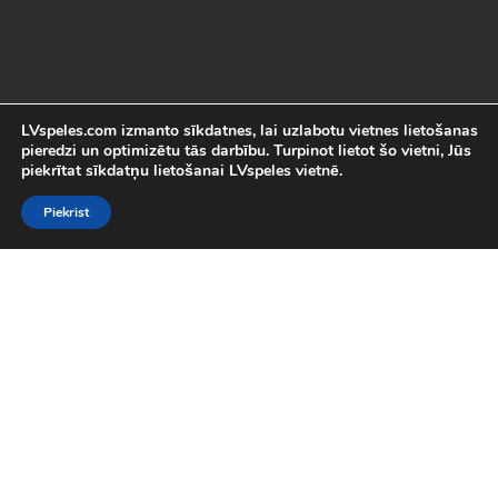
LVspeles.com izmanto sīkdatnes, lai uzlabotu vietnes lietošanas
pieredzi un optimizētu tās darbību. Turpinot lietot šo vietni, Jūs
piekrītat sīkdatņu lietošanai LVspeles vietnē.
Piekrist
Labākās Online Bezmaksas spēles
LVspeles.com piedāvā lielāko bezmaksas online spēļu izvēli
Latvijā. Mēs esam apkopojuši visas interesantākās un