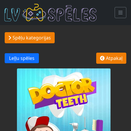
Spēļu kategorijas
Leļļu spēles
Atpakaļ