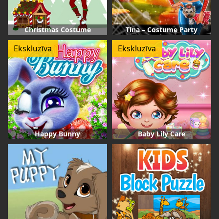
Christmas Costume
Tina – Costume Party
Ekskluzīva
Ekskluzīva
Happy Bunny
Baby Lily Care