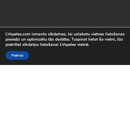
LVspeles.com izmanto sīkdatnes, lai uzlabotu vietnes lietošanas
pieredzi un optimizētu tās darbību. Turpinot lietot šo vietni, Jūs
piekrītat sīkdatņu lietošanai LVspeles vietnē.
Piekrist
Labākās Online Bezmaksas spēles
LVspeles.com piedāvā lielāko bezmaksas online spēļu izvēli
Latvijā. Mēs esam apkopojuši visas interesantākās un