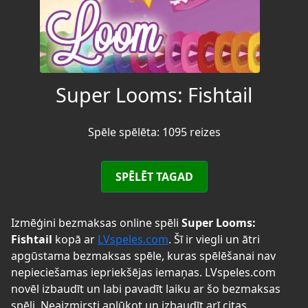
Super Looms: Fishtail
Spēle spēlēta: 1095 reizes
SPĒLĒT TAGAD
Izmēģini bezmaksas online spēli
Super Looms:
Fishtail
kopā ar
LVspeles.com
. Šī ir viegli un ātri
apgūstama bezmaksas spēle, kuras spēlēšanai nav
nepieciešamas iepriekšējas iemaņas. LVspeles.com
novēl izbaudīt un labi pavadīt laiku ar šo bezmaksas
spēli. Neaizmirsti aplūkot un izbaudīt arī citas