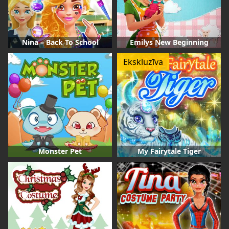
Nina – Back To School
Emilys New Beginning
Ekskluzīva
Monster Pet
My Fairytale Tiger