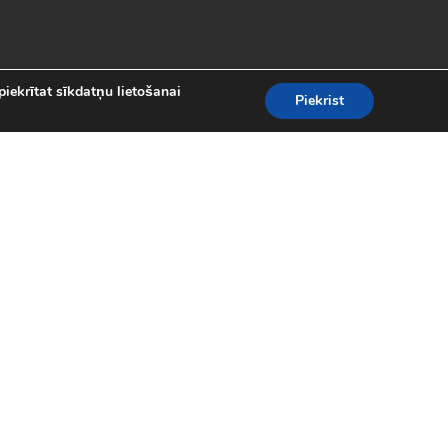
piekrītat sīkdatņu lietošanai
Piekrist
es
teresantākās un aizraujošākās bezmaksas
kolekcijā atradīsi visas populārākās
 motociklu sacīkšu spēlēm.
spēles (24)
|
Līniju spēles (62)
|
iplayer spēles (8)
|
Puzles (98)
|