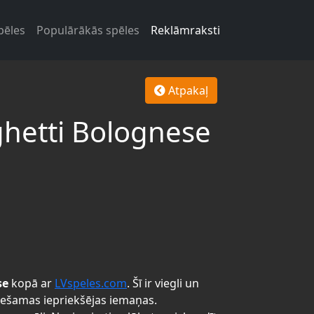
pēles
Populārākās spēles
Reklāmraksti
Atpakaļ
ghetti Bolognese
se
kopā ar
LVspeles.com
. Šī ir viegli un
iešamas iepriekšējas iemaņas.