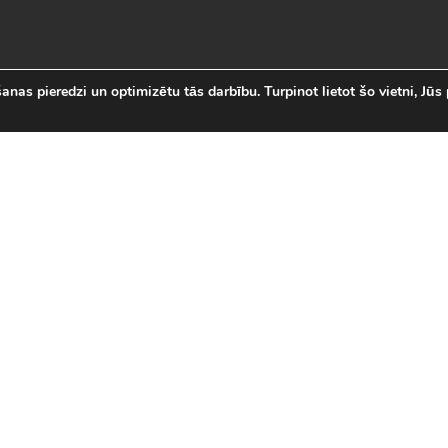
nas pieredzi un optimizētu tās darbību. Turpinot lietot šo vietni, Jūs 
abākās Online Bezmaksas spēl
 online spēļu izvēli Latvijā. Mēs esam apkopojuši visas in
īsi savas mīļākās bezmaksas spēles internetā. LVspeles.com 
ā, sākot ar Sudako un Solitaire un beidzot ar modernām 3D
spēles
|
Jaunākās spēles
|
3D spēles (28)
|
Futbola 
 (23)
|
Leļļu spēles (113)
|
Sporta spēles (23)
|
Mult