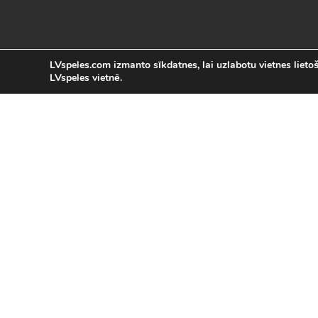
LVspeles.com izmanto sīkdatnes, lai uzlabotu vietnes lietoša
LVspeles vietnē.
L
LVspeles.com piedāvā lielāko bezmaksas
spēles internetā. Pie mums Tu atrad
bezmaksas spēles internet
Bezmaksas spēles
|
Populārākās 
Sacīkšu spēles (29)
|
Vasaras spēles