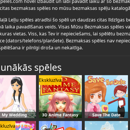
peles.com novēl izbaudīt un labi pavadīt laiku ar šo bezmak
 citas bezmaksas spēles no mūsu bezmaksas spēļu katalogā
aļā Leļļu spēles atradīsi šo spēli un daudzas citas līdzīgas 
vā laika pavadīšanas veids. Visas Mūsu Bezmaksas spēles va
kuras vietas. Viss, kas Tev ir nepieciešams, lai spēlētu bez
īce (dators/telefons/planšete). Bezmaksas spēles nav nepiec
spēlēšana ir pilnīgi droša un nekaitīga.
aunākās spēles
Ekskluzīva
My Wedding
3D Anime Fantasy
Save The Date
kluzīva