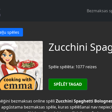
Bezmaksas s
eļļu spēles
Zucchini Spa
Spēle spēlēta: 1077 reizes
SPĒLĒT TAGAD
ēģini bezmaksas online spēli
Zucchini Spaghetti Bologne
i apgūstama bezmaksas spēle, kuras spēlēšanai nav nepiec