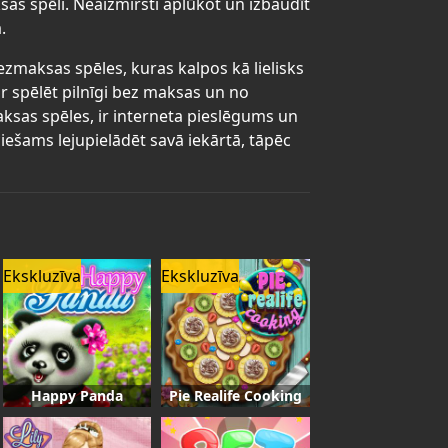
sas spēli. Neaizmirsti aplūkot un izbaudīt
.
bezmaksas spēles, kuras kalpos kā lielisks
r spēlēt pilnīgi bez maksas un no
maksas spēles, ir interneta pieslēgums un
iešams lejupielādēt savā iekārtā, tāpēc
Ekskluzīva
Ekskluzīva
Happy Panda
Pie Realife Cooking