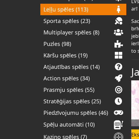
LVs
arī
Leļļu spēles (113)
Sporta spēles (23)
Sad
brī
Multiplayer spēles (8)
jeb
ier
Puzles (98)
to 
Kāršu spēles (19)
Atjautības spēles (14)
J
Action spēles (34)
Prasmju spēles (55)
Stratēģijas spēles (25)
Piedzīvojumu spēles (46)
Spēļu automāti (10)
Eks
Kazino spēles (7)