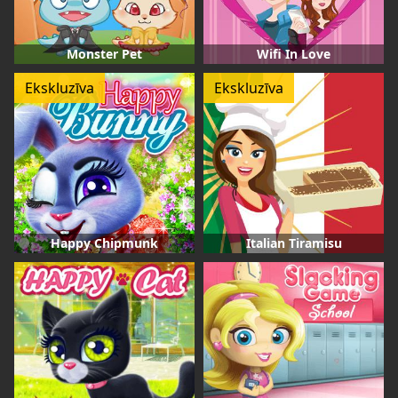
Monster Pet
Wifi In Love
Ekskluzīva
Ekskluzīva
Happy Chipmunk
Italian Tiramisu