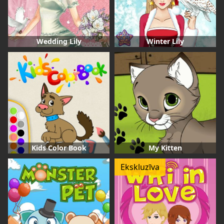
Wedding Lily
Winter Lily
Kids Color Book
My Kitten
Ekskluzīva