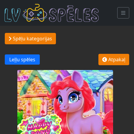
Spēļu kategorijas
Leļļu spēles
Atpakaļ