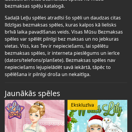
bezmaksas spēļu katalogā.
Sadaļā Leļļu spēles atradīsi šo spēli un daudzas citas
līdzīgas bezmaksas spēles, kuras kalpos kā lielisks
brīvā laika pavadīšanas veids. Visas Mūsu Bezmaksas
spēles var spēlēt pilnīgi bez maksas un no jebkuras
vietas. Viss, kas Tev ir nepieciešams, lai spēlētu
bezmaksas spēles, ir interneta pieslēgums un ierīce
(dators/telefons/planšete). Bezmaksas spēles nav
nepieciešams lejupielādēt savā iekārtā, tāpēc to
spēlēšana ir pilnīgi droša un nekaitīga.
Jaunākās spēles
Ekskluzīva