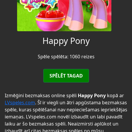
Happy Pony
Spēle spēlēta: 1060 reizes
SPĒLĒT TAGAD
Izmēģini bezmaksas online spēli
Happy Pony
kopā ar
LVspeles.com
. Šī ir viegli un ātri apgūstama bezmaksas
spēle, kuras spēlēšanai nav nepieciešamas iepriekšējas
iemaņas. LVspeles.com novēl izbaudīt un labi pavadīt
laiku ar šo bezmaksas spēli. Neaizmirsti aplūkot un
izbaudīt arī citas bezmaksas spēles no mūsu