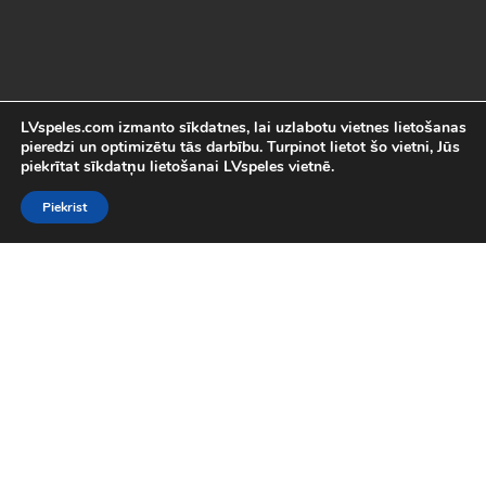
LVspeles.com izmanto sīkdatnes, lai uzlabotu vietnes lietošanas
pieredzi un optimizētu tās darbību. Turpinot lietot šo vietni, Jūs
piekrītat sīkdatņu lietošanai LVspeles vietnē.
Piekrist
Labākās Online Bezmaksas spēles
LVspeles.com piedāvā lielāko bezmaksas online spēļu izvēli
Latvijā. Mēs esam apkopojuši visas interesantākās un