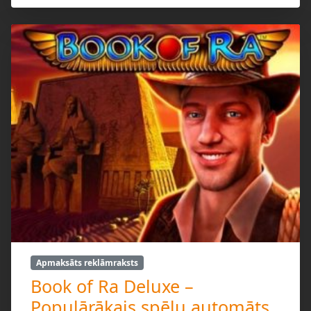
Apmaksāts reklāmraksts
Book of Ra Deluxe –
Populārākais spēļu automāts