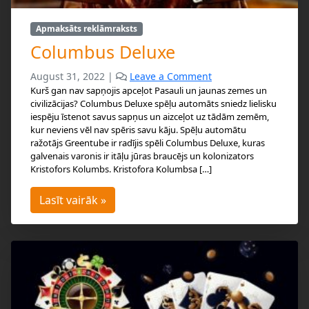
Apmaksāts reklāmraksts
Columbus Deluxe
August 31, 2022
|
Leave a Comment
Kurš gan nav sapņojis apceļot Pasauli un jaunas zemes un
civilizācijas? Columbus Deluxe spēļu automāts sniedz lielisku
iespēju īstenot savus sapņus un aizceļot uz tādām zemēm,
kur neviens vēl nav spēris savu kāju. Spēļu automātu
ražotājs Greentube ir radījis spēli Columbus Deluxe, kuras
galvenais varonis ir itāļu jūras braucējs un kolonizators
Kristofors Kolumbs. Kristofora Kolumbsa […]
Lasīt vairāk »