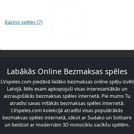
Kazino spēles (7)
Labākās Online Bezmaksas spēles
LVspeles.com piedāvā lielāko bezmaksas online spēļu izvēli
Latvijā. Mēs esam apkopojuši visas interesantākās un
aizraujošākās bezmaksas spēles internetā. Pie mums Tu
atradīsi savas mīļākās bezmaksas spēles internetā.
LVspeles.com kolekcijā atradīsi visas populārākās
bezmaksas spēles internetā, sākot ar Sudako un Solitaire
un beidzot ar modernām 3D motociklu sacīkšu spēlēm.