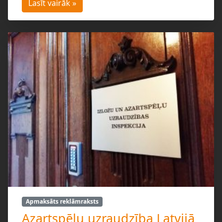
Lasīt vairāk »
Apmaksāts reklāmraksts
Azartspēļu uzraudzība Latvijā