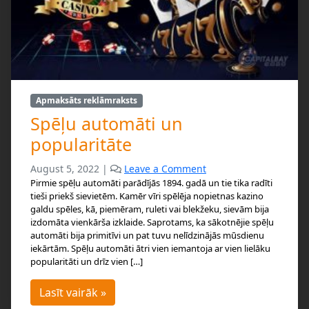
Apmaksāts reklāmraksts
Spēļu automāti un
popularitāte
August 5, 2022
|
Leave a Comment
Pirmie spēļu automāti parādījās 1894. gadā un tie tika radīti
tieši priekš sievietēm. Kamēr vīri spēlēja nopietnas kazino
galdu spēles, kā, piemēram, ruleti vai blekžeku, sievām bija
izdomāta vienkārša izklaide. Saprotams, ka sākotnējie spēļu
automāti bija primitīvi un pat tuvu nelīdzinājās mūsdienu
iekārtām. Spēļu automāti ātri vien iemantoja ar vien lielāku
popularitāti un drīz vien […]
Lasīt vairāk »