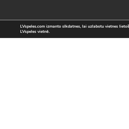
LVspeles.com izmanto sīkdatnes, lai uzlabotu vietnes lietoša
LVspeles vietnē.
L
LVspeles.com piedāvā lielāko bezmaksas
spēles internetā. Pie mums Tu atrad
bezmaksas spēles internet
Bezmaksas spēles
|
Populārākās 
Sacīkšu spēles (29)
|
Vasaras spēles