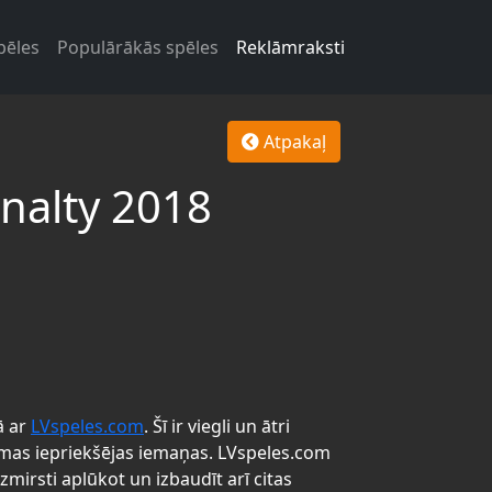
pēles
Populārākās spēles
Reklāmraksti
Atpakaļ
nalty 2018
 ar
LVspeles.com
. Šī ir viegli un ātri
mas iepriekšējas iemaņas. LVspeles.com
zmirsti aplūkot un izbaudīt arī citas