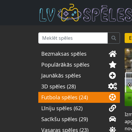
E
Bezmaksas spēles
Populārākās spēles
Jaunākās spēles
3D spēles (28)
Futbola spēles (24)
Līniju spēles (62)
Izm
Sacīkšu spēles (29)
apg
nov
Vasaras spēles (23)