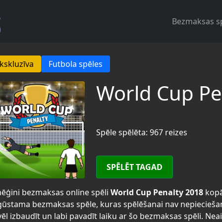
Bezmaksas s
kskluzīva
Futbola spēles
World Cup Pe
Spēle spēlēta: 967 reizes
SPĒLĒT TAGAD
ēģini bezmaksas online spēli
World Cup Penalty 2018
kopā
ūstama bezmaksas spēle, kuras spēlēšanai nav nepiecieša
ēl izbaudīt un labi pavadīt laiku ar šo bezmaksas spēli. Neai