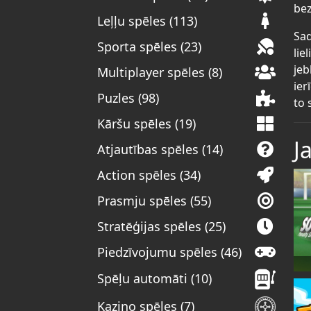
bez
Leļļu spēles (113)
Sad
Sporta spēles (23)
lie
jeb
Multiplayer spēles (8)
ier
Puzles (98)
to 
Kāršu spēles (19)
J
Atjautības spēles (14)
Action spēles (34)
Prasmju spēles (55)
Stratēģijas spēles (25)
Piedzīvojumu spēles (46)
Spēļu automāti (10)
Kazino spēles (7)