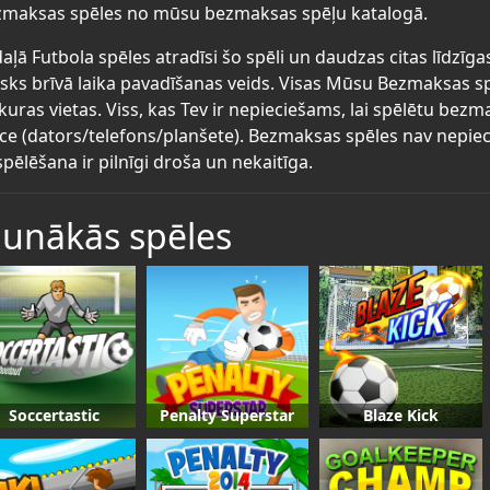
maksas spēles no mūsu bezmaksas spēļu katalogā.
aļā Futbola spēles atradīsi šo spēli un daudzas citas līdzī
lisks brīvā laika pavadīšanas veids. Visas Mūsu Bezmaksas s
kuras vietas. Viss, kas Tev ir nepieciešams, lai spēlētu bez
īce (dators/telefons/planšete). Bezmaksas spēles nav nepiec
spēlēšana ir pilnīgi droša un nekaitīga.
aunākās spēles
Soccertastic
Penalty Superstar
Blaze Kick