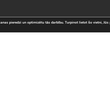
nas pieredzi un optimizētu tās darbību. Turpinot lietot šo vietni, Jūs 
abākās Online Bezmaksas spēl
 online spēļu izvēli Latvijā. Mēs esam apkopojuši visas in
īsi savas mīļākās bezmaksas spēles internetā. LVspeles.com 
ā, sākot ar Sudako un Solitaire un beidzot ar modernām 3D
spēles
|
Jaunākās spēles
|
3D spēles (28)
|
Futbola 
 (23)
|
Leļļu spēles (113)
|
Sporta spēles (23)
|
Mult