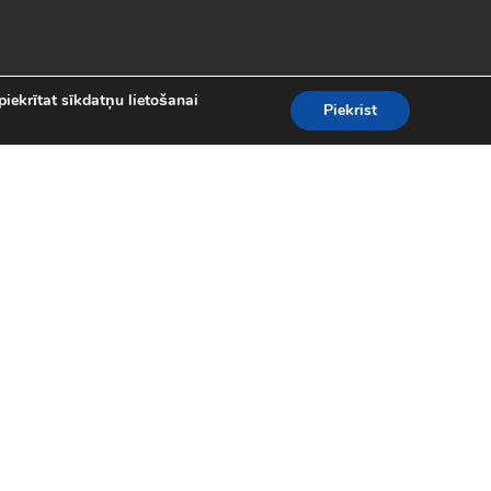
piekrītat sīkdatņu lietošanai
Piekrist
es
teresantākās un aizraujošākās bezmaksas
kolekcijā atradīsi visas populārākās
 motociklu sacīkšu spēlēm.
spēles (24)
|
Līniju spēles (62)
|
iplayer spēles (8)
|
Puzles (98)
|