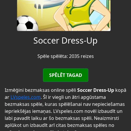
Soccer Dress-Up
Spēle spēlēta: 2035 reizes
SPĒLĒT TAGAD
Izmēģini bezmaksas online spēli
Soccer Dress-Up
kopā
ar
LVspeles.com
. Šī ir viegli un ātri apgūstama
bezmaksas spēle, kuras spēlēšanai nav nepieciešamas
iepriekšējas iemaņas. LVspeles.com novēl izbaudīt un
labi pavadīt laiku ar šo bezmaksas spēli. Neaizmirsti
aplūkot un izbaudīt arī citas bezmaksas spēles no