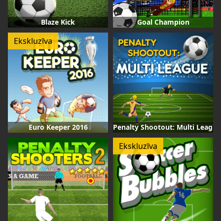
Blaze Kick
Goal Champion
Ekskluzīva
Euro Keeper 2016
Penalty Shootout: Multi League
Ekskluzīva