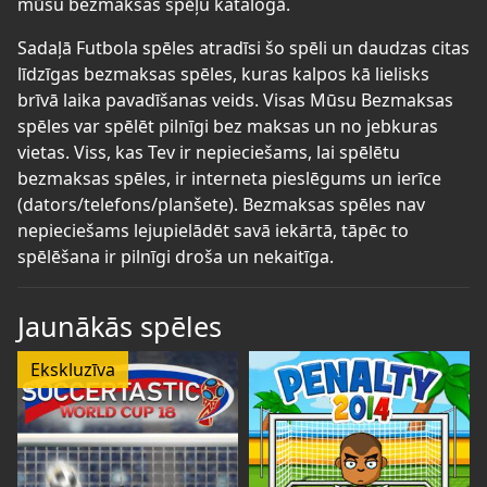
mūsu bezmaksas spēļu katalogā.
Sadaļā Futbola spēles atradīsi šo spēli un daudzas citas
līdzīgas bezmaksas spēles, kuras kalpos kā lielisks
brīvā laika pavadīšanas veids. Visas Mūsu Bezmaksas
spēles var spēlēt pilnīgi bez maksas un no jebkuras
vietas. Viss, kas Tev ir nepieciešams, lai spēlētu
bezmaksas spēles, ir interneta pieslēgums un ierīce
(dators/telefons/planšete). Bezmaksas spēles nav
nepieciešams lejupielādēt savā iekārtā, tāpēc to
spēlēšana ir pilnīgi droša un nekaitīga.
Jaunākās spēles
Ekskluzīva