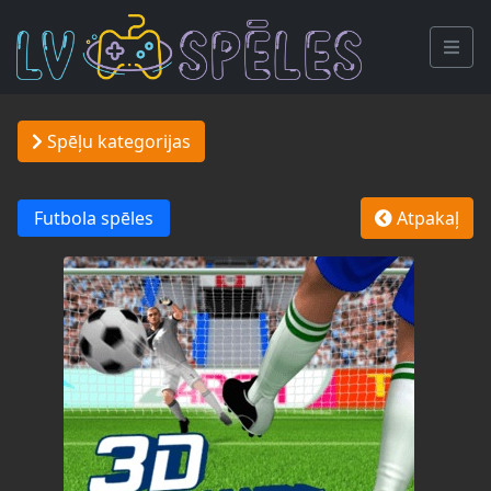
Spēļu kategorijas
Futbola spēles
Atpakaļ