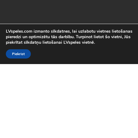
LVspeles.com izmanto sīkdatnes, lai uzlabotu vietnes lietošanas
pieredzi un optimizētu tās darbību. Turpinot lietot šo vietni, Jūs
piekrītat sīkdatņu lietošanai LVspeles vietnē.
Piekrist
Labākās Online Bezmaksas spēles
LVspeles.com piedāvā lielāko bezmaksas online spēļu izvēli
Latvijā. Mēs esam apkopojuši visas interesantākās un
aizraujošākās bezmaksas spēles internetā. Pie mums Tu