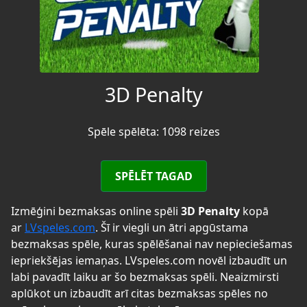
3D Penalty
Spēle spēlēta: 1098 reizes
SPĒLĒT TAGAD
Izmēģini bezmaksas online spēli
3D Penalty
kopā
ar
LVspeles.com
. Šī ir viegli un ātri apgūstama
bezmaksas spēle, kuras spēlēšanai nav nepieciešamas
iepriekšējas iemaņas. LVspeles.com novēl izbaudīt un
labi pavadīt laiku ar šo bezmaksas spēli. Neaizmirsti
aplūkot un izbaudīt arī citas bezmaksas spēles no