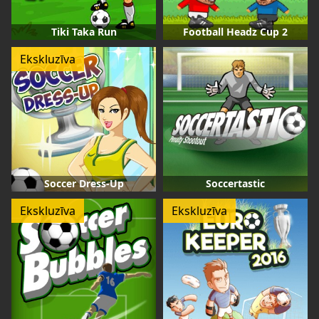
Tiki Taka Run
Football Headz Cup 2
Ekskluzīva
Soccer Dress-Up
Soccertastic
Ekskluzīva
Ekskluzīva