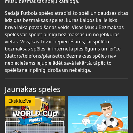
mūsu bezmaksas spēļu katalogā.
Sadaļā Futbola spēles atradīsi šo spēli un daudzas citas
līdzīgas bezmaksas spēles, kuras kalpos kā lielisks
brīvā laika pavadīšanas veids. Visas Mūsu Bezmaksas
spēles var spēlēt pilnīgi bez maksas un no jebkuras
vietas. Viss, kas Tev ir nepieciešams, lai spēlētu
bezmaksas spēles, ir interneta pieslēgums un ierīce
(dators/telefons/planšete). Bezmaksas spēles nav
nepieciešams lejupielādēt savā iekārtā, tāpēc to
spēlēšana ir pilnīgi droša un nekaitīga.
Jaunākās spēles
Ekskluzīva