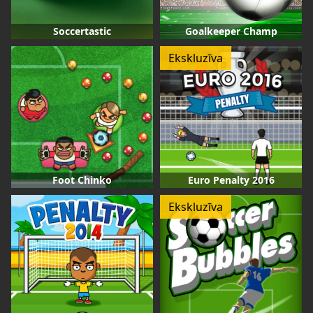
Soccertastic
Goalkeeper Champ
Ekskluzīva
Foot Chinko
Euro Penalty 2016
Ekskluzīva