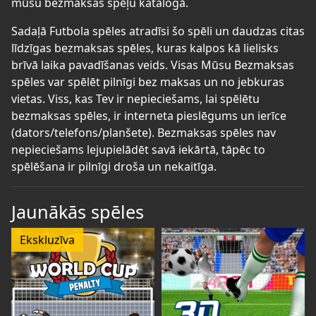
mūsu bezmaksas spēļu katalogā.
Sadaļā Futbola spēles atradīsi šo spēli un daudzas citas
līdzīgas bezmaksas spēles, kuras kalpos kā lielisks
brīvā laika pavadīšanas veids. Visas Mūsu Bezmaksas
spēles var spēlēt pilnīgi bez maksas un no jebkuras
vietas. Viss, kas Tev ir nepieciešams, lai spēlētu
bezmaksas spēles, ir interneta pieslēgums un ierīce
(dators/telefons/planšete). Bezmaksas spēles nav
nepieciešams lejupielādēt savā iekārtā, tāpēc to
spēlēšana ir pilnīgi droša un nekaitīga.
Jaunākās spēles
Ekskluzīva