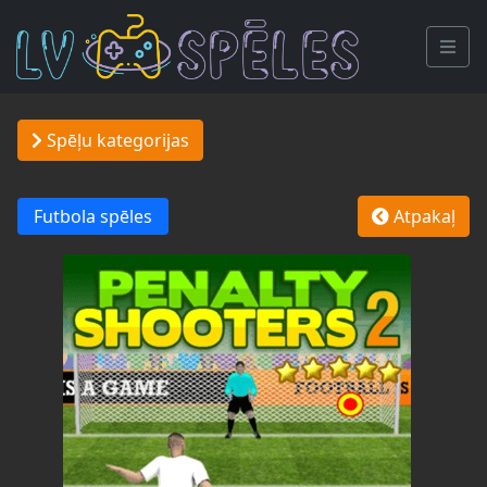
Spēļu kategorijas
Futbola spēles
Atpakaļ