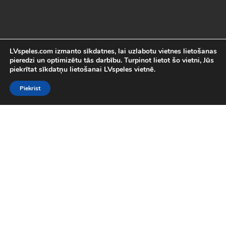
LVspeles.com izmanto sīkdatnes, lai uzlabotu vietnes lietošanas
pieredzi un optimizētu tās darbību. Turpinot lietot šo vietni, Jūs
piekrītat sīkdatņu lietošanai LVspeles vietnē.
Piekrist
Labākās Online Bezmaksas spēles
LVspeles.com piedāvā lielāko bezmaksas online spēļu izvēli
Latvijā. Mēs esam apkopojuši visas interesantākās un
aizraujošākās bezmaksas spēles internetā. Pie mums Tu