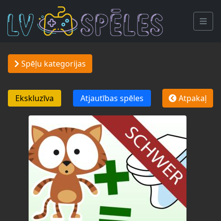
Spēļu kategorijas
Ekskluzīva
Atjautības spēles
Atpakaļ