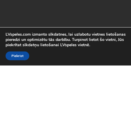
LVspeles.com izmanto sīkdatnes, lai uzlabotu vietnes lietošanas
pieredzi un optimizētu tās darbību. Turpinot lietot šo vietni, Jūs
piekrītat sīkdatņu lietošanai LVspeles vietnē.
Piekrist
Labākās Online Bezmaksas spēles
LVspeles.com piedāvā lielāko bezmaksas online spēļu izvēli
Latvijā. Mēs esam apkopojuši visas interesantākās un