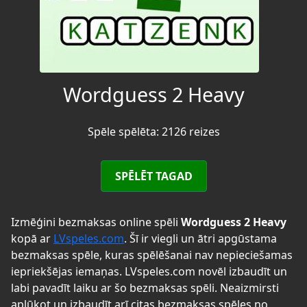
Wordguess 2 Heavy
Spēle spēlēta: 2126 reizes
SPĒLĒT TAGAD
Izmēģini bezmaksas online spēli
Wordguess 2 Heavy
kopā ar
LVspeles.com
. Šī ir viegli un ātri apgūstama
bezmaksas spēle, kuras spēlēšanai nav nepieciešamas
iepriekšējas iemaņas. LVspeles.com novēl izbaudīt un
labi pavadīt laiku ar šo bezmaksas spēli. Neaizmirsti
aplūkot un izbaudīt arī citas bezmaksas spēles no