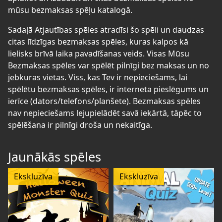
mūsu bezmaksas spēļu katalogā.
Sadaļā Atjautības spēles atradīsi šo spēli un daudzas
citas līdzīgas bezmaksas spēles, kuras kalpos kā
lielisks brīvā laika pavadīšanas veids. Visas Mūsu
Bezmaksas spēles var spēlēt pilnīgi bez maksas un no
jebkuras vietas. Viss, kas Tev ir nepieciešams, lai
spēlētu bezmaksas spēles, ir interneta pieslēgums un
ierīce (dators/telefons/planšete). Bezmaksas spēles
nav nepieciešams lejupielādēt savā iekārtā, tāpēc to
spēlēšana ir pilnīgi droša un nekaitīga.
Jaunākās spēles
Ekskluzīva
Ekskluzīva