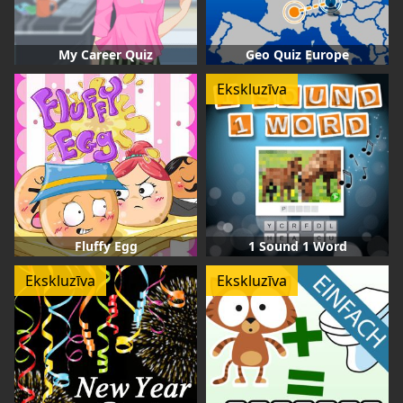
My Career Quiz
Geo Quiz Europe
Ekskluzīva
Fluffy Egg
1 Sound 1 Word
Ekskluzīva
Ekskluzīva