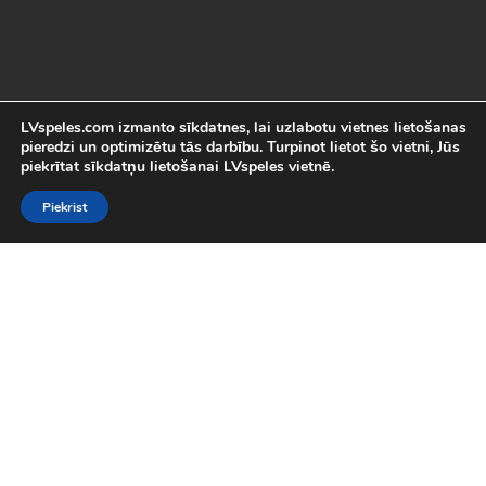
LVspeles.com izmanto sīkdatnes, lai uzlabotu vietnes lietošanas
pieredzi un optimizētu tās darbību. Turpinot lietot šo vietni, Jūs
piekrītat sīkdatņu lietošanai LVspeles vietnē.
Piekrist
Labākās Online Bezmaksas spēles
LVspeles.com piedāvā lielāko bezmaksas online spēļu izvēli
Latvijā. Mēs esam apkopojuši visas interesantākās un