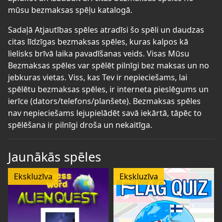
mūsu bezmaksas spēļu katalogā.
Sadaļā Atjautības spēles atradīsi šo spēli un daudzas
citas līdzīgas bezmaksas spēles, kuras kalpos kā
lielisks brīvā laika pavadīšanas veids. Visas Mūsu
Bezmaksas spēles var spēlēt pilnīgi bez maksas un no
jebkuras vietas. Viss, kas Tev ir nepieciešams, lai
spēlētu bezmaksas spēles, ir interneta pieslēgums un
ierīce (dators/telefons/planšete). Bezmaksas spēles
nav nepieciešams lejupielādēt savā iekārtā, tāpēc to
spēlēšana ir pilnīgi droša un nekaitīga.
Jaunākās spēles
Ekskluzīva
Ekskluzīva