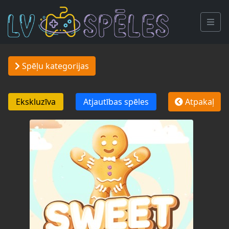
Spēļu kategorijas
Ekskluzīva
Atjautības spēles
Atpakaļ