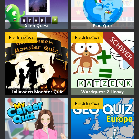
Alien Quest
Flag Quiz
Ekskluzīva
Ekskluzīva
Halloween Monster Quiz
Wordguess 2 Heavy
Ekskluzīva