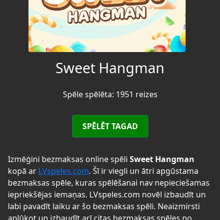
Sweet Hangman
Spēle spēlēta: 1951 reizes
SPĒLĒT TAGAD
Izmēģini bezmaksas online spēli
Sweet Hangman
kopā ar
LVspeles.com
. Šī ir viegli un ātri apgūstama
bezmaksas spēle, kuras spēlēšanai nav nepieciešamas
iepriekšējas iemaņas. LVspeles.com novēl izbaudīt un
labi pavadīt laiku ar šo bezmaksas spēli. Neaizmirsti
aplūkot un izbaudīt arī citas bezmaksas spēles no