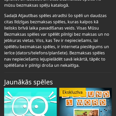
mūsu bezmaksas spēļu katalogā.
Sadaļā Atjautības spēles atradīsi šo spēli un daudzas
citas līdzīgas bezmaksas spēles, kuras kalpos kā
lielisks brīvā laika pavadīšanas veids. Visas Mūsu
Bezmaksas spēles var spēlēt pilnīgi bez maksas un no
jebkuras vietas. Viss, kas Tev ir nepieciešams, lai
spēlētu bezmaksas spēles, ir interneta pieslēgums un
ierīce (dators/telefons/planšete). Bezmaksas spēles
nav nepieciešams lejupielādēt savā iekārtā, tāpēc to
spēlēšana ir pilnīgi droša un nekaitīga.
Jaunākās spēles
Ekskluzīva