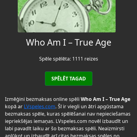
Who Am I – True Age
Spēle spēlēta: 1111 reizes
SPĒLĒT TAGAD
Izmēģini bezmaksas online spēli
Who Am I – True Age
kopā ar
LVspeles.com
. Šī ir viegli un ātri apgūstama
bezmaksas spēle, kuras spēlēšanai nav nepieciešamas
iepriekšējas iemaņas. LVspeles.com novēl izbaudīt un
labi pavadīt laiku ar šo bezmaksas spēli. Neaizmirsti
aplūkot un izbaudīt arī citas bezmaksas spēles no