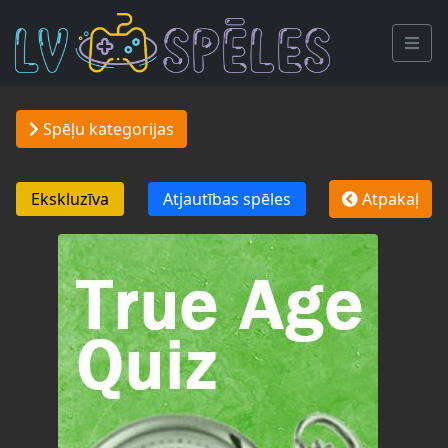
Spēļu kategorijas
Ekskluzīva
Atjautības spēles
Atpakaļ