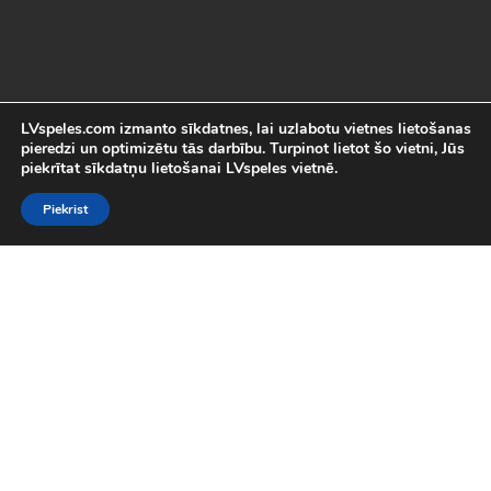
LVspeles.com izmanto sīkdatnes, lai uzlabotu vietnes lietošanas
pieredzi un optimizētu tās darbību. Turpinot lietot šo vietni, Jūs
piekrītat sīkdatņu lietošanai LVspeles vietnē.
Piekrist
Labākās Online Bezmaksas spēles
LVspeles.com piedāvā lielāko bezmaksas online spēļu izvēli
Latvijā. Mēs esam apkopojuši visas interesantākās un