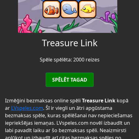
Treasure Link
Spēle spēlēta: 2000 reizes
SPĒLĒT TAGAD
Izmēģini bezmaksas online spēli
Treasure Link
kopā
ar
LVspeles.com
. Šī ir viegli un ātri apgūstama
bezmaksas spēle, kuras spēlēšanai nav nepieciešamas
iepriekšējas iemaņas. LVspeles.com novēl izbaudīt un
labi pavadīt laiku ar šo bezmaksas spēli. Neaizmirsti
aplūkot un izbaudīt arī citas bezmaksas spēles no