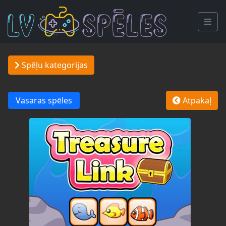
Spēļu kategorijas
Vasaras spēles
Atpakaļ