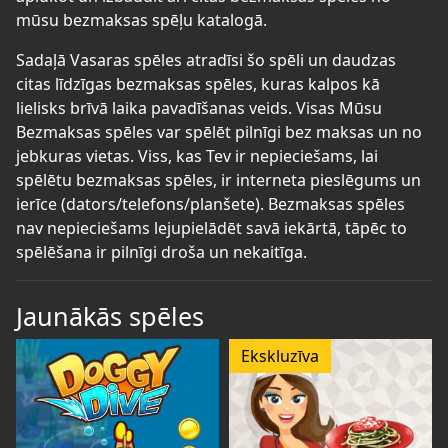
mūsu bezmaksas spēļu katalogā.
Sadaļā Vasaras spēles atradīsi šo spēli un daudzas
citas līdzīgas bezmaksas spēles, kuras kalpos kā
lielisks brīvā laika pavadīšanas veids. Visas Mūsu
Bezmaksas spēles var spēlēt pilnīgi bez maksas un no
jebkuras vietas. Viss, kas Tev ir nepieciešams, lai
spēlētu bezmaksas spēles, ir interneta pieslēgums un
ierīce (dators/telefons/planšete). Bezmaksas spēles
nav nepieciešams lejupielādēt savā iekārtā, tāpēc to
spēlēšana ir pilnīgi droša un nekaitīga.
Jaunākās spēles
Ekskluzīva