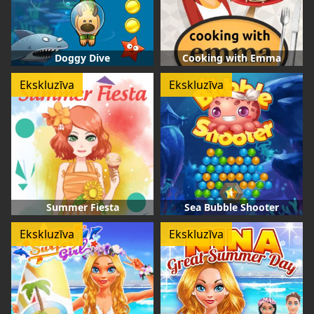
Doggy Dive
Cooking with Emma
Ekskluzīva
Ekskluzīva
Summer Fiesta
Sea Bubble Shooter
Ekskluzīva
Ekskluzīva