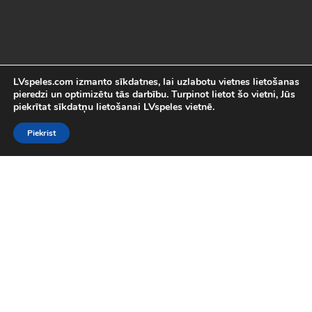
LVspeles.com izmanto sīkdatnes, lai uzlabotu vietnes lietošanas
pieredzi un optimizētu tās darbību. Turpinot lietot šo vietni, Jūs
piekrītat sīkdatņu lietošanai LVspeles vietnē.
Piekrist
Labākās Online Bezmaksas spēles
LVspeles.com piedāvā lielāko bezmaksas online spēļu izvēli
Latvijā. Mēs esam apkopojuši visas interesantākās un