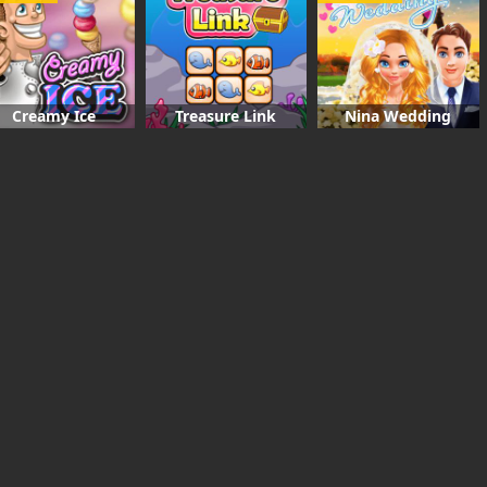
Creamy Ice
Treasure Link
Nina Wedding