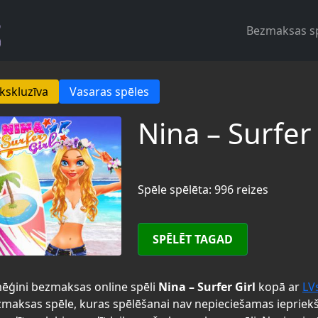
Bezmaksas s
kskluzīva
Vasaras spēles
Nina – Surfer 
Spēle spēlēta: 996 reizes
SPĒLĒT TAGAD
ēģini bezmaksas online spēli
Nina – Surfer Girl
kopā ar
LV
maksas spēle, kuras spēlēšanai nav nepieciešamas iepriek