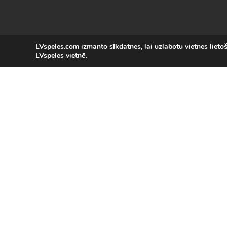
LVspeles.com izmanto sīkdatnes, lai uzlabotu vietnes lietoša
LVspeles vietnē.
L
LVspeles.com piedāvā lielāko bezmaksas
spēles internetā. Pie mums Tu atrad
bezmaksas spēles internet
Bezmaksas spēles
|
Populārākās 
Sacīkšu spēles (29)
|
Vasaras spēles