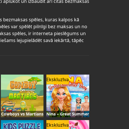
ti aplūkot un izbaudīt arī citas bezmaksas
gas bezmaksas spēles, kuras kalpos kā
pēles var spēlēt pilnīgi bez maksas un no
maksas spēles, ir interneta pieslēgums un
iešams lejupielādēt savā iekārtā, tāpēc
Ekskluzīva
Cowboys vs Martians
Nina – Great Summer Day
Ekskluzīva