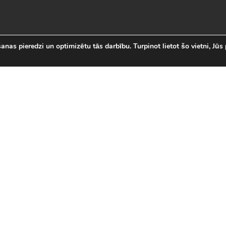
nas pieredzi un optimizētu tās darbību. Turpinot lietot šo vietni, Jūs 
abākās Online Bezmaksas spēl
 online spēļu izvēli Latvijā. Mēs esam apkopojuši visas in
īsi savas mīļākās bezmaksas spēles internetā. LVspeles.com 
ā, sākot ar Sudako un Solitaire un beidzot ar modernām 3D
spēles
|
Jaunākās spēles
|
3D spēles (28)
|
Futbola 
 (23)
|
Leļļu spēles (113)
|
Sporta spēles (23)
|
Mult