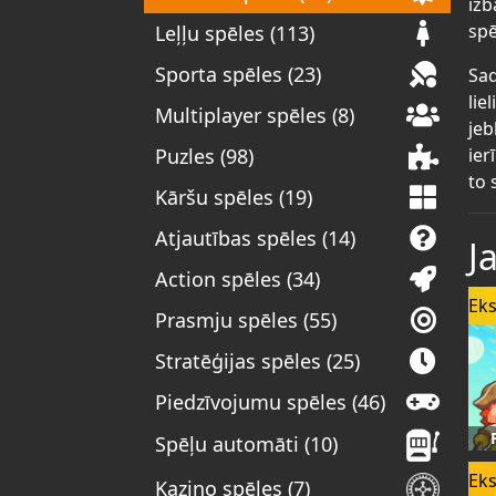
izb
spē
Leļļu spēles (113)
Sporta spēles (23)
Sad
lie
Multiplayer spēles (8)
jeb
ier
Puzles (98)
to 
Kāršu spēles (19)
Atjautības spēles (14)
J
Action spēles (34)
Eks
Prasmju spēles (55)
Stratēģijas spēles (25)
Piedzīvojumu spēles (46)
Spēļu automāti (10)
Eks
Kazino spēles (7)