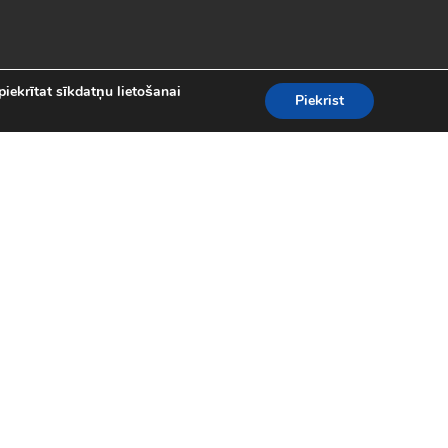
piekrītat sīkdatņu lietošanai
Piekrist
es
teresantākās un aizraujošākās bezmaksas
kolekcijā atradīsi visas populārākās
 motociklu sacīkšu spēlēm.
spēles (24)
|
Līniju spēles (62)
|
iplayer spēles (8)
|
Puzles (98)
|