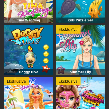
Tina Wedding
Kids Puzzle Sea
Ekskluzīva
Doggy Dive
Summer Lily
Ekskluzīva
Ekskluzīva