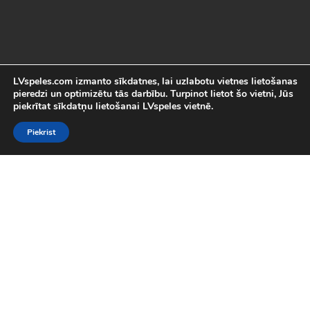
LVspeles.com izmanto sīkdatnes, lai uzlabotu vietnes lietošanas
pieredzi un optimizētu tās darbību. Turpinot lietot šo vietni, Jūs
piekrītat sīkdatņu lietošanai LVspeles vietnē.
Piekrist
Labākās Online Bezmaksas spēles
LVspeles.com piedāvā lielāko bezmaksas online spēļu izvēli
Latvijā. Mēs esam apkopojuši visas interesantākās un