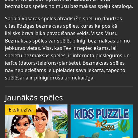
bezmaksas spēles no mūsu bezmaksas spēļu katalogā.
Sadaļā Vasaras spēles atradīsi šo spēli un daudzas
citas līdzīgas bezmaksas spēles, kuras kalpos kā
lielisks brīvā laika pavadīšanas veids. Visas Mūsu
Bezmaksas spēles var spēlēt pilnīgi bez maksas un no
jebkuras vietas. Viss, kas Tev ir nepieciešams, lai
spēlētu bezmaksas spēles, ir interneta pieslēgums un
ierīce (dators/telefons/planšete). Bezmaksas spēles
nav nepieciešams lejupielādēt savā iekārtā, tāpēc to
spēlēšana ir pilnīgi droša un nekaitīga.
Jaunākās spēles
Ekskluzīva