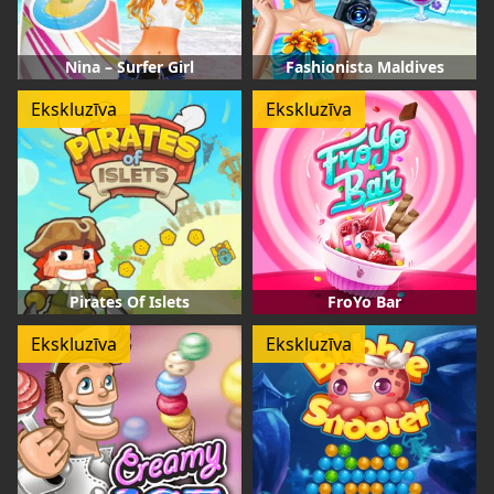
Nina – Surfer Girl
Fashionista Maldives
Ekskluzīva
Ekskluzīva
Pirates Of Islets
FroYo Bar
Ekskluzīva
Ekskluzīva