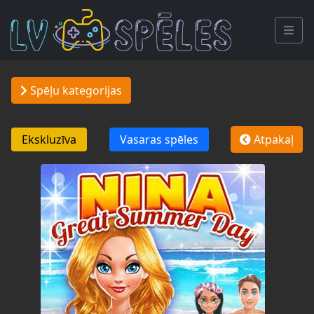
Spēļu kategorijas
Ekskluzīva
Vasaras spēles
Atpakaļ