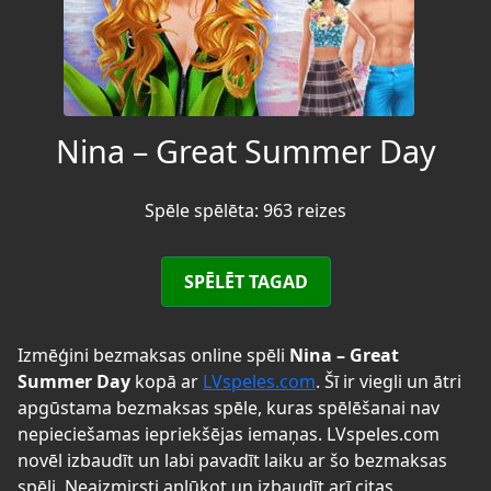
Nina – Great Summer Day
Spēle spēlēta: 963 reizes
SPĒLĒT TAGAD
Izmēģini bezmaksas online spēli
Nina – Great
Summer Day
kopā ar
LVspeles.com
. Šī ir viegli un ātri
apgūstama bezmaksas spēle, kuras spēlēšanai nav
nepieciešamas iepriekšējas iemaņas. LVspeles.com
novēl izbaudīt un labi pavadīt laiku ar šo bezmaksas
spēli. Neaizmirsti aplūkot un izbaudīt arī citas