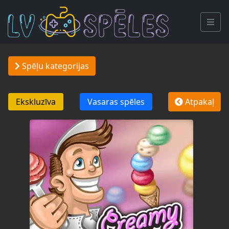
Spēļu kategorijas
Ekskluzīva
Vasaras spēles
Atpakaļ