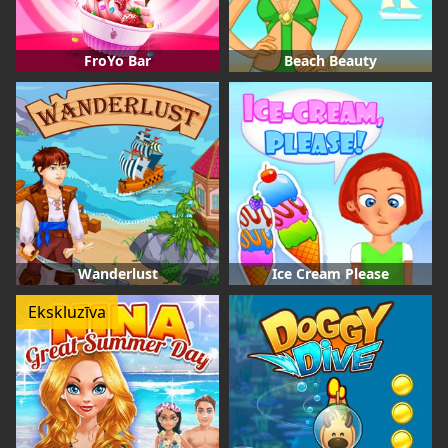
FroYo Bar
Beach Beauty
Wanderlust
Ice Cream Please
Ekskluzīva