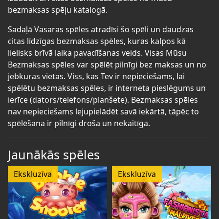
bezmaksas spēļu katalogā.
Sadaļā Vasaras spēles atradīsi šo spēli un daudzas
citas līdzīgas bezmaksas spēles, kuras kalpos kā
lielisks brīvā laika pavadīšanas veids. Visas Mūsu
Bezmaksas spēles var spēlēt pilnīgi bez maksas un no
jebkuras vietas. Viss, kas Tev ir nepieciešams, lai
spēlētu bezmaksas spēles, ir interneta pieslēgums un
ierīce (dators/telefons/planšete). Bezmaksas spēles
nav nepieciešams lejupielādēt savā iekārtā, tāpēc to
spēlēšana ir pilnīgi droša un nekaitīga.
Jaunākās spēles
Ekskluzīva
Ekskluzīva