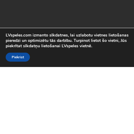
LVspeles.com izmanto sīkdatnes, lai uzlabotu vietnes lietošanas
pieredzi un optimizētu tās darbību. Turpinot lietot šo vietni, Jūs
piekrītat sīkdatņu lietošanai LVspeles vietnē.
Piekrist
Labākās Online Bezmaksas spēles
LVspeles.com piedāvā lielāko bezmaksas online spēļu izvēli
Latvijā. Mēs esam apkopojuši visas interesantākās un