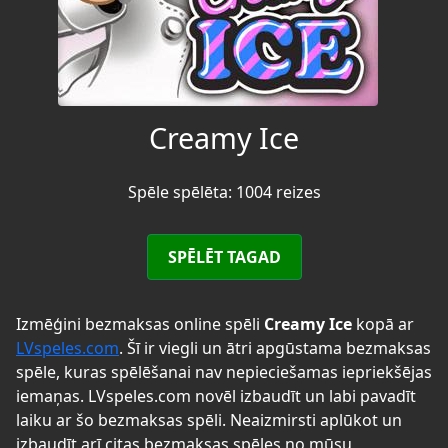
Creamy Ice
Spēle spēlēta: 1004 reizes
SPĒLĒT TAGAD
Izmēģini bezmaksas online spēli
Creamy Ice
kopā ar
LVspeles.com
. Šī ir viegli un ātri apgūstama bezmaksas
spēle, kuras spēlēšanai nav nepieciešamas iepriekšējas
iemaņas. LVspeles.com novēl izbaudīt un labi pavadīt
laiku ar šo bezmaksas spēli. Neaizmirsti aplūkot un
izbaudīt arī citas bezmaksas spēles no mūsu