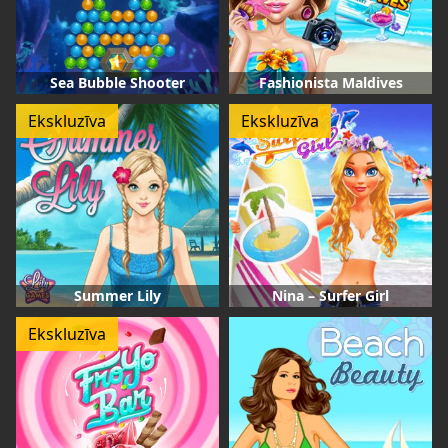
Sea Bubble Shooter
Fashionista Maldives
Ekskluzīva
Ekskluzīva
Summer Lily
Nina – Surfer Girl
Ekskluzīva