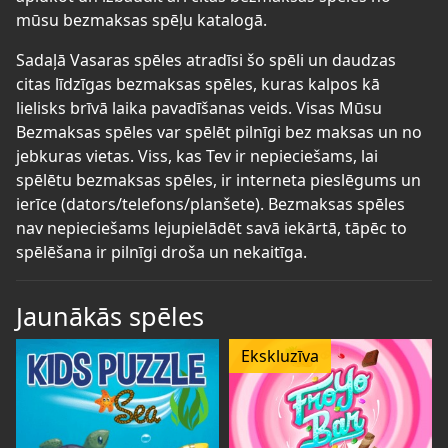
mūsu bezmaksas spēļu katalogā.
Sadaļā Vasaras spēles atradīsi šo spēli un daudzas
citas līdzīgas bezmaksas spēles, kuras kalpos kā
lielisks brīvā laika pavadīšanas veids. Visas Mūsu
Bezmaksas spēles var spēlēt pilnīgi bez maksas un no
jebkuras vietas. Viss, kas Tev ir nepieciešams, lai
spēlētu bezmaksas spēles, ir interneta pieslēgums un
ierīce (dators/telefons/planšete). Bezmaksas spēles
nav nepieciešams lejupielādēt savā iekārtā, tāpēc to
spēlēšana ir pilnīgi droša un nekaitīga.
Jaunākās spēles
Ekskluzīva