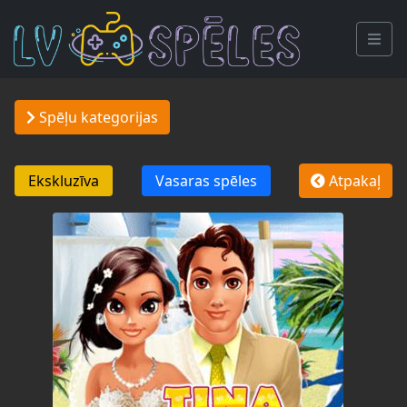
Spēļu kategorijas
Ekskluzīva
Vasaras spēles
Atpakaļ