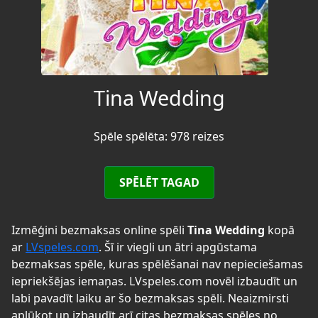
Tina Wedding
Spēle spēlēta: 978 reizes
SPĒLĒT TAGAD
Izmēģini bezmaksas online spēli
Tina Wedding
kopā
ar
LVspeles.com
. Šī ir viegli un ātri apgūstama
bezmaksas spēle, kuras spēlēšanai nav nepieciešamas
iepriekšējas iemaņas. LVspeles.com novēl izbaudīt un
labi pavadīt laiku ar šo bezmaksas spēli. Neaizmirsti
aplūkot un izbaudīt arī citas bezmaksas spēles no