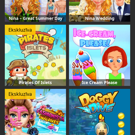
Nina – Great Summer Day
Nina Wedding
Ekskluzīva
Pirates Of Islets
Ice Cream Please
Ekskluzīva