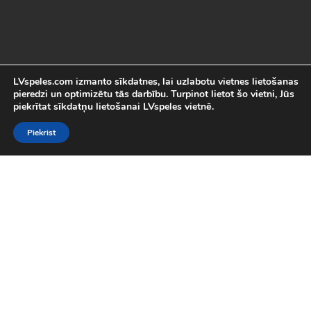
LVspeles.com izmanto sīkdatnes, lai uzlabotu vietnes lietošanas
pieredzi un optimizētu tās darbību. Turpinot lietot šo vietni, Jūs
piekrītat sīkdatņu lietošanai LVspeles vietnē.
Piekrist
Labākās Online Bezmaksas spēles
LVspeles.com piedāvā lielāko bezmaksas online spēļu izvēli
Latvijā. Mēs esam apkopojuši visas interesantākās un