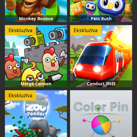
Monkey Bounce
Pets Rush
Ekskluzīva
Ekskluzīva
Merge Cannon
Conduct THIS
Ekskluzīva