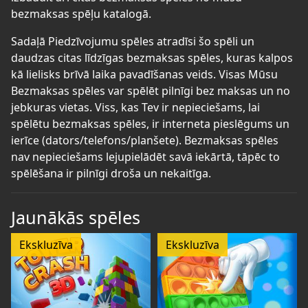
bezmaksas spēļu katalogā.
Sadaļā Piedzīvojumu spēles atradīsi šo spēli un
daudzas citas līdzīgas bezmaksas spēles, kuras kalpos
kā lielisks brīvā laika pavadīšanas veids. Visas Mūsu
Bezmaksas spēles var spēlēt pilnīgi bez maksas un no
jebkuras vietas. Viss, kas Tev ir nepieciešams, lai
spēlētu bezmaksas spēles, ir interneta pieslēgums un
ierīce (dators/telefons/planšete). Bezmaksas spēles
nav nepieciešams lejupielādēt savā iekārtā, tāpēc to
spēlēšana ir pilnīgi droša un nekaitīga.
Jaunākās spēles
Ekskluzīva
Ekskluzīva