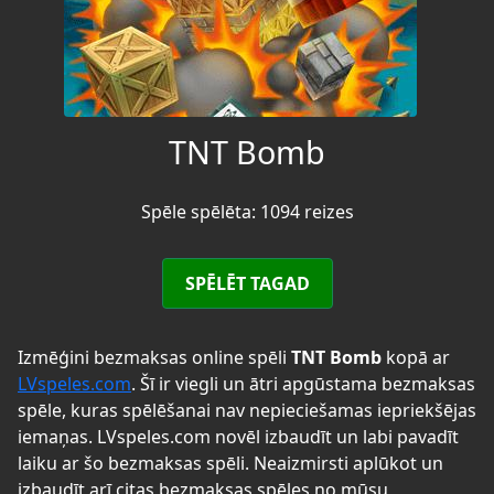
TNT Bomb
Spēle spēlēta: 1094 reizes
SPĒLĒT TAGAD
Izmēģini bezmaksas online spēli
TNT Bomb
kopā ar
LVspeles.com
. Šī ir viegli un ātri apgūstama bezmaksas
spēle, kuras spēlēšanai nav nepieciešamas iepriekšējas
iemaņas. LVspeles.com novēl izbaudīt un labi pavadīt
laiku ar šo bezmaksas spēli. Neaizmirsti aplūkot un
izbaudīt arī citas bezmaksas spēles no mūsu