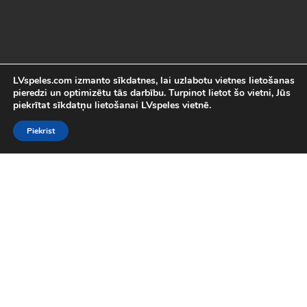
LVspeles.com izmanto sīkdatnes, lai uzlabotu vietnes lietošanas
pieredzi un optimizētu tās darbību. Turpinot lietot šo vietni, Jūs
piekrītat sīkdatņu lietošanai LVspeles vietnē.
Piekrist
Labākās Online Bezmaksas spēles
LVspeles.com piedāvā lielāko bezmaksas online spēļu izvēli
Latvijā. Mēs esam apkopojuši visas interesantākās un