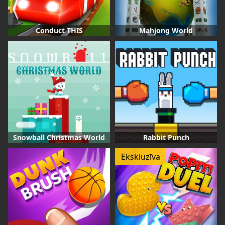
Conduct THIS
Mahjong World
Snowball Christmas World
Rabbit Punch
Ekskluzīva