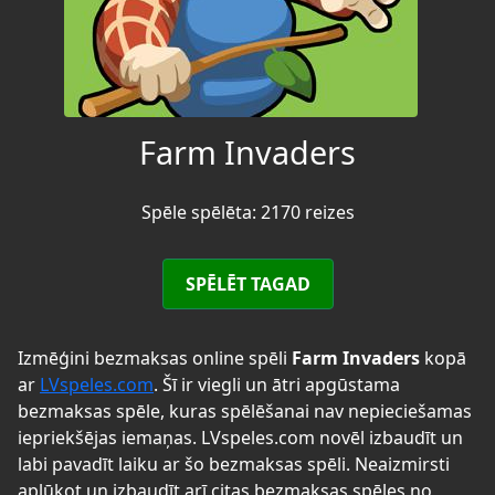
Farm Invaders
Spēle spēlēta: 2170 reizes
SPĒLĒT TAGAD
Izmēģini bezmaksas online spēli
Farm Invaders
kopā
ar
LVspeles.com
. Šī ir viegli un ātri apgūstama
bezmaksas spēle, kuras spēlēšanai nav nepieciešamas
iepriekšējas iemaņas. LVspeles.com novēl izbaudīt un
labi pavadīt laiku ar šo bezmaksas spēli. Neaizmirsti
aplūkot un izbaudīt arī citas bezmaksas spēles no