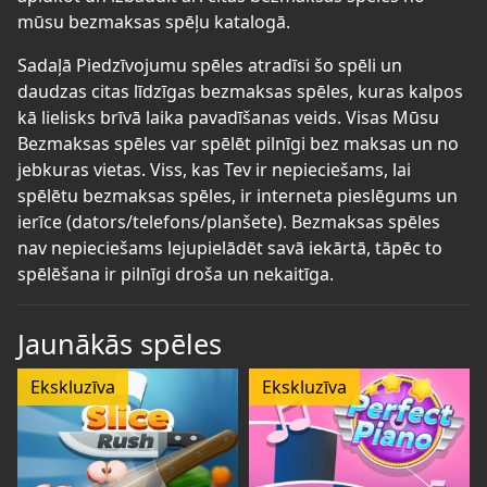
mūsu bezmaksas spēļu katalogā.
Sadaļā Piedzīvojumu spēles atradīsi šo spēli un
daudzas citas līdzīgas bezmaksas spēles, kuras kalpos
kā lielisks brīvā laika pavadīšanas veids. Visas Mūsu
Bezmaksas spēles var spēlēt pilnīgi bez maksas un no
jebkuras vietas. Viss, kas Tev ir nepieciešams, lai
spēlētu bezmaksas spēles, ir interneta pieslēgums un
ierīce (dators/telefons/planšete). Bezmaksas spēles
nav nepieciešams lejupielādēt savā iekārtā, tāpēc to
spēlēšana ir pilnīgi droša un nekaitīga.
Jaunākās spēles
Ekskluzīva
Ekskluzīva