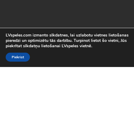
LVspeles.com izmanto sīkdatnes, lai uzlabotu vietnes lietošanas
pieredzi un optimizētu tās darbību. Turpinot lietot šo vietni, Jūs
piekrītat sīkdatņu lietošanai LVspeles vietnē.
Piekrist
Labākās Online Bezmaksas spēles
LVspeles.com piedāvā lielāko bezmaksas online spēļu izvēli
Latvijā. Mēs esam apkopojuši visas interesantākās un