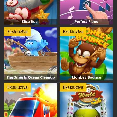
Slice Rush
Perfect Piano
Ekskluzīva
Ekskluzīva
The Smurfs Ocean Cleanup
Monkey Bounce
Ekskluzīva
Ekskluzīva