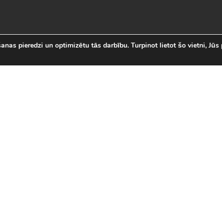
nas pieredzi un optimizētu tās darbību. Turpinot lietot šo vietni, Jūs 
abākās Online Bezmaksas spēl
 online spēļu izvēli Latvijā. Mēs esam apkopojuši visas in
īsi savas mīļākās bezmaksas spēles internetā. LVspeles.com 
ā, sākot ar Sudako un Solitaire un beidzot ar modernām 3D
spēles
|
Jaunākās spēles
|
3D spēles (28)
|
Futbola 
 (23)
|
Leļļu spēles (113)
|
Sporta spēles (23)
|
Mult