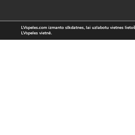
LVspeles.com izmanto sīkdatnes, lai uzlabotu vietnes lietoša
LVspeles vietnē.
L
LVspeles.com piedāvā lielāko bezmaksas
spēles internetā. Pie mums Tu atrad
bezmaksas spēles internet
Bezmaksas spēles
|
Populārākās 
Sacīkšu spēles (29)
|
Vasaras spēles