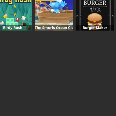
Birdy Rush
The Smurfs Ocean Cleanup
Burger Maker