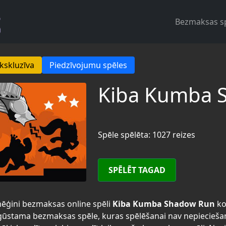
Bezmaksas s
kskluzīva
Piedzīvojumu spēles
Kiba Kumba 
Spēle spēlēta: 1027 reizes
SPĒLĒT TAGAD
ēģini bezmaksas online spēli
Kiba Kumba Shadow Run
ko
ūstama bezmaksas spēle, kuras spēlēšanai nav nepiecieša