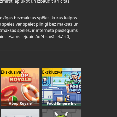
zmirsti aplūkot un izbaudīt arī citas
līdzīgas bezmaksas spēles, kuras kalpos
s spēles var spēlēt pilnīgi bez maksas un
bezmaksas spēles, ir interneta pieslēgums
ieciešams lejupielādēt savā iekārtā,
Ekskluzīva
Ekskluzīva
Hoop Royale
Food Empire Inc