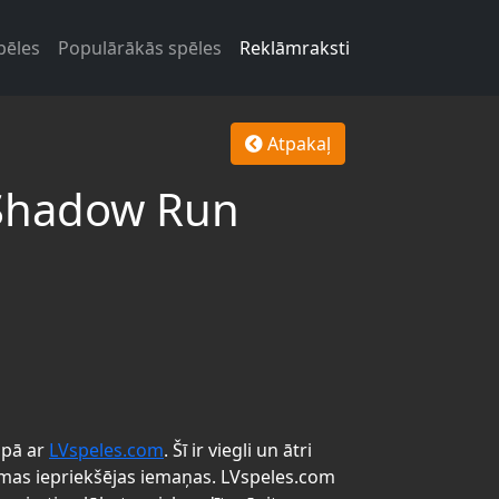
pēles
Populārākās spēles
Reklāmraksti
Atpakaļ
Shadow Run
pā ar
LVspeles.com
. Šī ir viegli un ātri
mas iepriekšējas iemaņas. LVspeles.com