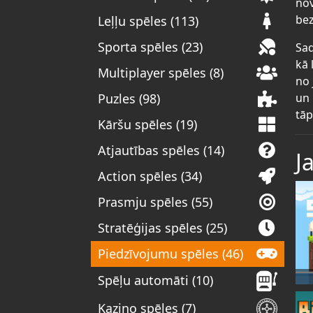
nov
bez
Leļļu spēles (113)
Sporta spēles (23)
Sad
kā 
Multiplayer spēles (8)
no 
un 
Puzles (98)
tāp
Kāršu spēles (19)
Atjautības spēles (14)
J
Action spēles (34)
Prasmju spēles (55)
Stratēģijas spēles (25)
Piedzīvojumu spēles (46)
Spēļu automāti (10)
Kazino spēles (7)