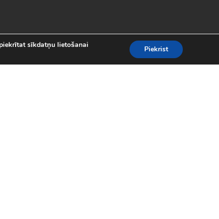
piekrītat sīkdatņu lietošanai
Piekrist
es
teresantākās un aizraujošākās bezmaksas
kolekcijā atradīsi visas populārākās
 motociklu sacīkšu spēlēm.
spēles (24)
|
Līniju spēles (62)
|
iplayer spēles (8)
|
Puzles (98)
|