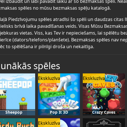
ēl izbaudīt un labi pavadīt laiku ar šo bezmaksas spēli. Neai
maksas spēles no mūsu bezmaksas spēļu katalogā.
aļā Piedzīvojumu spēles atradīsi šo spēli un daudzas citas 
lielisks brīvā laika pavadīšanas veids. Visas Mūsu Bezmaksa
jebkuras vietas. Viss, kas Tev ir nepieciešams, lai spēlētu 
ierīce (dators/telefons/planšete). Bezmaksas spēles nav nep
ēc to spēlēšana ir pilnīgi droša un nekaitīga.
aunākās spēles
Ekskluzīva
Ekskluzīva
Sheepop
Pop It 3D
Crazy Caves
Ekskluzīva