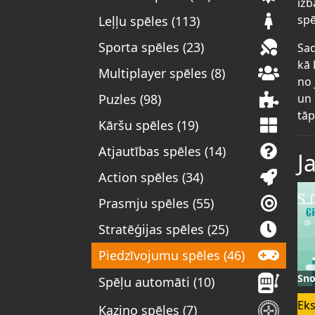
izb
spē
Leļļu spēles (113)
Sporta spēles (23)
Sad
kā 
Multiplayer spēles (8)
no 
un 
Puzles (98)
tāp
Kāršu spēles (19)
Atjautības spēles (14)
J
Action spēles (34)
Prasmju spēles (55)
Stratēģijas spēles (25)
Piedzīvojumu spēles (46)
Sno
Spēļu automāti (10)
Eks
Kazino spēles (7)