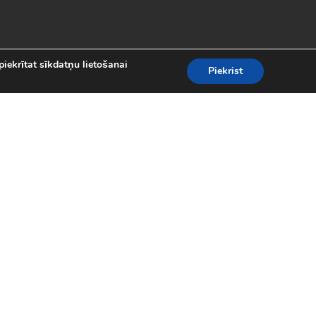
piekrītat sīkdatņu lietošanai
Piekrist
es
teresantākās un aizraujošākās bezmaksas
kolekcijā atradīsi visas populārākās
 motociklu sacīkšu spēlēm.
spēles (24)
|
Līniju spēles (62)
|
iplayer spēles (8)
|
Puzles (98)
|