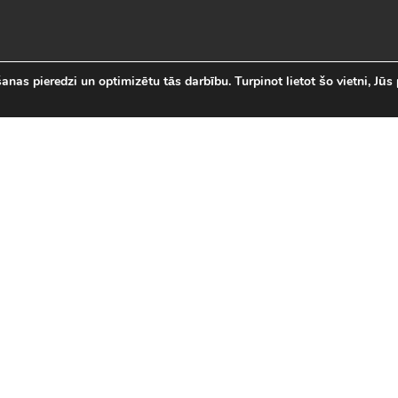
nas pieredzi un optimizētu tās darbību. Turpinot lietot šo vietni, Jūs 
abākās Online Bezmaksas spēl
 online spēļu izvēli Latvijā. Mēs esam apkopojuši visas in
īsi savas mīļākās bezmaksas spēles internetā. LVspeles.com 
ā, sākot ar Sudako un Solitaire un beidzot ar modernām 3D
spēles
|
Jaunākās spēles
|
3D spēles (28)
|
Futbola 
 (23)
|
Leļļu spēles (113)
|
Sporta spēles (23)
|
Mult