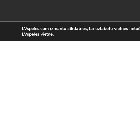
LVspeles.com izmanto sīkdatnes, lai uzlabotu vietnes lietoša
LVspeles vietnē.
L
LVspeles.com piedāvā lielāko bezmaksas
spēles internetā. Pie mums Tu atrad
bezmaksas spēles internet
Bezmaksas spēles
|
Populārākās 
Sacīkšu spēles (29)
|
Vasaras spēles