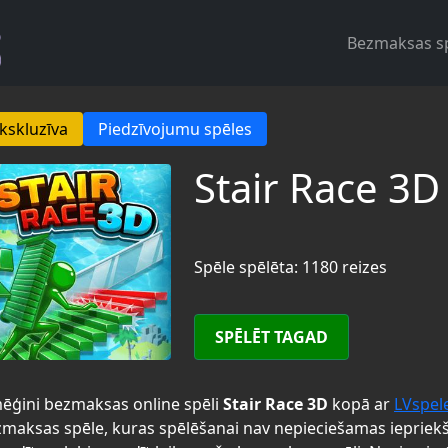
Bezmaksas s
kskluzīva
Piedzīvojumu spēles
Stair Race 3D
Spēle spēlēta: 1180 reizes
SPĒLĒT TAGAD
ēģini bezmaksas online spēli
Stair Race 3D
kopā ar
LVspel
maksas spēle, kuras spēlēšanai nav nepieciešamas iepriek