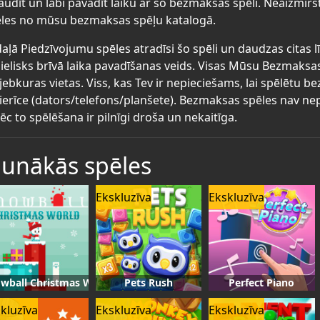
audīt un labi pavadīt laiku ar šo bezmaksas spēli. Neaizmirs
les no mūsu bezmaksas spēļu katalogā.
aļā Piedzīvojumu spēles atradīsi šo spēli un daudzas citas 
lielisks brīvā laika pavadīšanas veids. Visas Mūsu Bezmaksa
jebkuras vietas. Viss, kas Tev ir nepieciešams, lai spēlētu 
ierīce (dators/telefons/planšete). Bezmaksas spēles nav nep
ēc to spēlēšana ir pilnīgi droša un nekaitīga.
aunākās spēles
Ekskluzīva
Ekskluzīva
wball Christmas World
Pets Rush
Perfect Piano
kluzīva
Ekskluzīva
Ekskluzīva