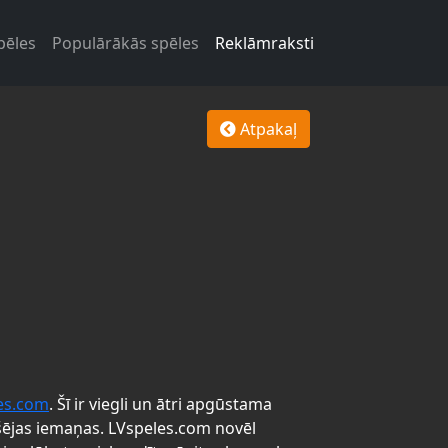
pēles
Populārākās spēles
Reklāmraksti
Atpakaļ
es.com
. Šī ir viegli un ātri apgūstama
šējas iemaņas. LVspeles.com novēl