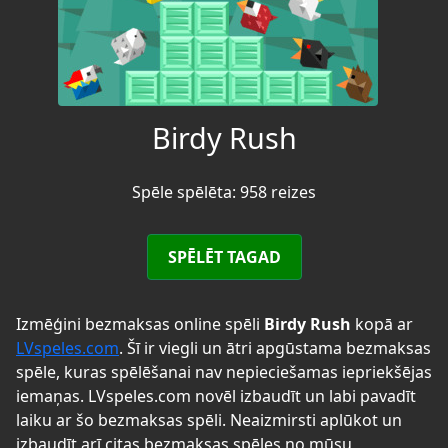
Birdy Rush
Spēle spēlēta: 958 reizes
SPĒLĒT TAGAD
Izmēģini bezmaksas online spēli
Birdy Rush
kopā ar
LVspeles.com
. Šī ir viegli un ātri apgūstama bezmaksas
spēle, kuras spēlēšanai nav nepieciešamas iepriekšējas
iemaņas. LVspeles.com novēl izbaudīt un labi pavadīt
laiku ar šo bezmaksas spēli. Neaizmirsti aplūkot un
izbaudīt arī citas bezmaksas spēles no mūsu