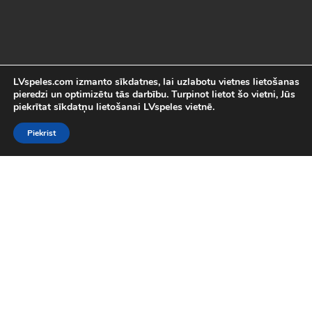
LVspeles.com izmanto sīkdatnes, lai uzlabotu vietnes lietošanas
pieredzi un optimizētu tās darbību. Turpinot lietot šo vietni, Jūs
piekrītat sīkdatņu lietošanai LVspeles vietnē.
Piekrist
Labākās Online Bezmaksas spēles
LVspeles.com piedāvā lielāko bezmaksas online spēļu izvēli
Latvijā. Mēs esam apkopojuši visas interesantākās un