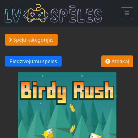
Spēļu kategorijas
Piedzīvojumu spēles
Atpakaļ