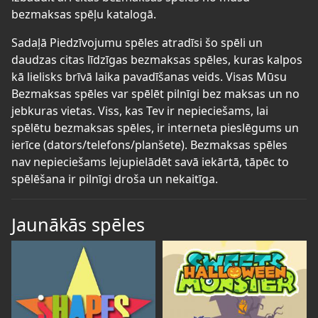
bezmaksas spēļu katalogā.
Sadaļā Piedzīvojumu spēles atradīsi šo spēli un
daudzas citas līdzīgas bezmaksas spēles, kuras kalpos
kā lielisks brīvā laika pavadīšanas veids. Visas Mūsu
Bezmaksas spēles var spēlēt pilnīgi bez maksas un no
jebkuras vietas. Viss, kas Tev ir nepieciešams, lai
spēlētu bezmaksas spēles, ir interneta pieslēgums un
ierīce (dators/telefons/planšete). Bezmaksas spēles
nav nepieciešams lejupielādēt savā iekārtā, tāpēc to
spēlēšana ir pilnīgi droša un nekaitīga.
Jaunākās spēles