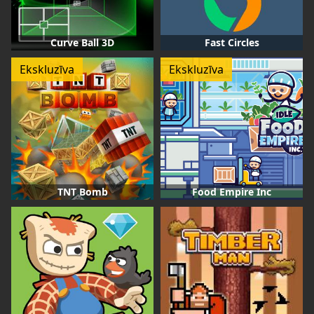
Curve Ball 3D
Fast Circles
Ekskluzīva
Ekskluzīva
TNT Bomb
Food Empire Inc