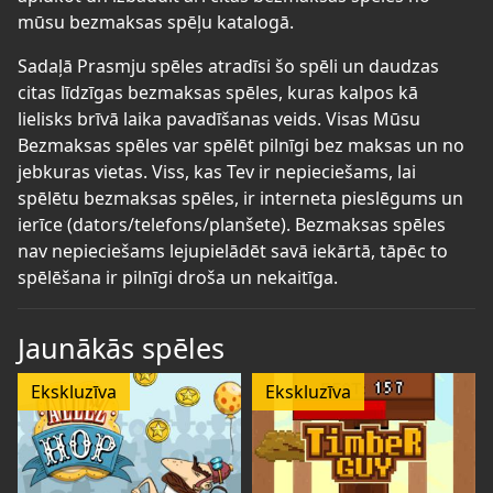
mūsu bezmaksas spēļu katalogā.
Sadaļā Prasmju spēles atradīsi šo spēli un daudzas
citas līdzīgas bezmaksas spēles, kuras kalpos kā
lielisks brīvā laika pavadīšanas veids. Visas Mūsu
Bezmaksas spēles var spēlēt pilnīgi bez maksas un no
jebkuras vietas. Viss, kas Tev ir nepieciešams, lai
spēlētu bezmaksas spēles, ir interneta pieslēgums un
ierīce (dators/telefons/planšete). Bezmaksas spēles
nav nepieciešams lejupielādēt savā iekārtā, tāpēc to
spēlēšana ir pilnīgi droša un nekaitīga.
Jaunākās spēles
Ekskluzīva
Ekskluzīva