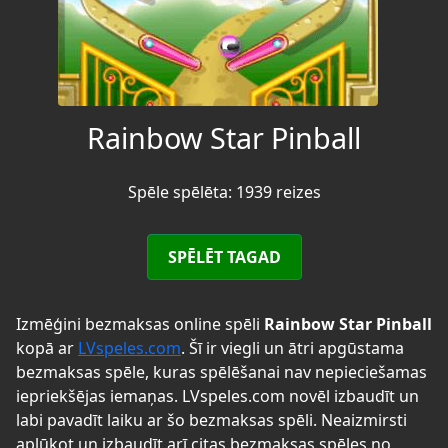
Rainbow Star Pinball
Spēle spēlēta: 1939 reizes
SPĒLĒT TAGAD
Izmēģini bezmaksas online spēli
Rainbow Star Pinball
kopā ar
LVspeles.com
. Šī ir viegli un ātri apgūstama
bezmaksas spēle, kuras spēlēšanai nav nepieciešamas
iepriekšējas iemaņas. LVspeles.com novēl izbaudīt un
labi pavadīt laiku ar šo bezmaksas spēli. Neaizmirsti
aplūkot un izbaudīt arī citas bezmaksas spēles no