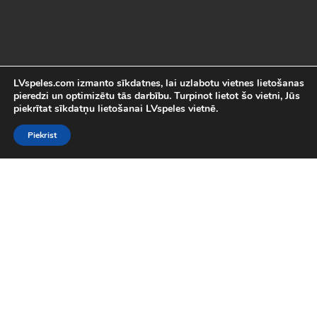
LVspeles.com izmanto sīkdatnes, lai uzlabotu vietnes lietošanas
pieredzi un optimizētu tās darbību. Turpinot lietot šo vietni, Jūs
piekrītat sīkdatņu lietošanai LVspeles vietnē.
Piekrist
Labākās Online Bezmaksas spēles
LVspeles.com piedāvā lielāko bezmaksas online spēļu izvēli
Latvijā. Mēs esam apkopojuši visas interesantākās un