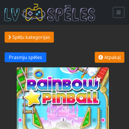
Spēļu kategorijas
Prasmju spēles
Atpakaļ