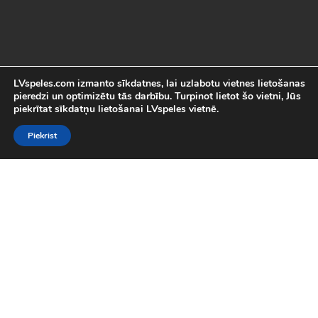
LVspeles.com izmanto sīkdatnes, lai uzlabotu vietnes lietošanas
pieredzi un optimizētu tās darbību. Turpinot lietot šo vietni, Jūs
piekrītat sīkdatņu lietošanai LVspeles vietnē.
Piekrist
Labākās Online Bezmaksas spēles
LVspeles.com piedāvā lielāko bezmaksas online spēļu izvēli
Latvijā. Mēs esam apkopojuši visas interesantākās un