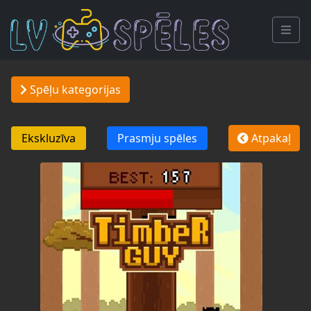
Spēļu kategorijas
Ekskluzīva
Prasmju spēles
Atpakaļ