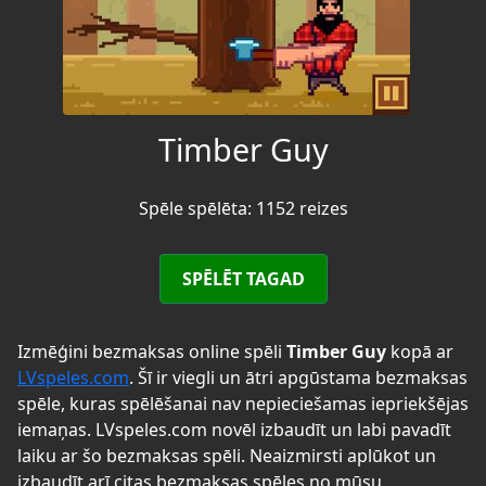
Timber Guy
Spēle spēlēta: 1152 reizes
SPĒLĒT TAGAD
Izmēģini bezmaksas online spēli
Timber Guy
kopā ar
LVspeles.com
. Šī ir viegli un ātri apgūstama bezmaksas
spēle, kuras spēlēšanai nav nepieciešamas iepriekšējas
iemaņas. LVspeles.com novēl izbaudīt un labi pavadīt
laiku ar šo bezmaksas spēli. Neaizmirsti aplūkot un
izbaudīt arī citas bezmaksas spēles no mūsu