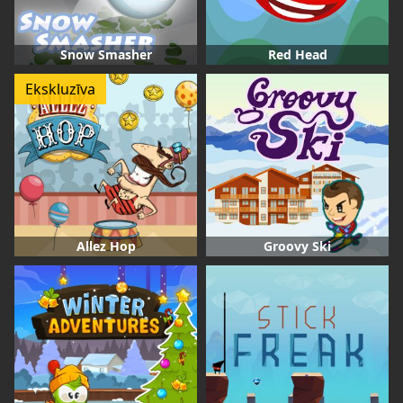
Snow Smasher
Red Head
Ekskluzīva
Allez Hop
Groovy Ski