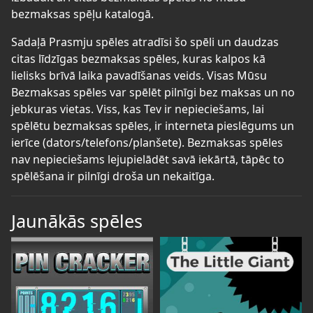
bezmaksas spēļu katalogā.
Sadaļā Prasmju spēles atradīsi šo spēli un daudzas
citas līdzīgas bezmaksas spēles, kuras kalpos kā
lielisks brīvā laika pavadīšanas veids. Visas Mūsu
Bezmaksas spēles var spēlēt pilnīgi bez maksas un no
jebkuras vietas. Viss, kas Tev ir nepieciešams, lai
spēlētu bezmaksas spēles, ir interneta pieslēgums un
ierīce (dators/telefons/planšete). Bezmaksas spēles
nav nepieciešams lejupielādēt savā iekārtā, tāpēc to
spēlēšana ir pilnīgi droša un nekaitīga.
Jaunākās spēles