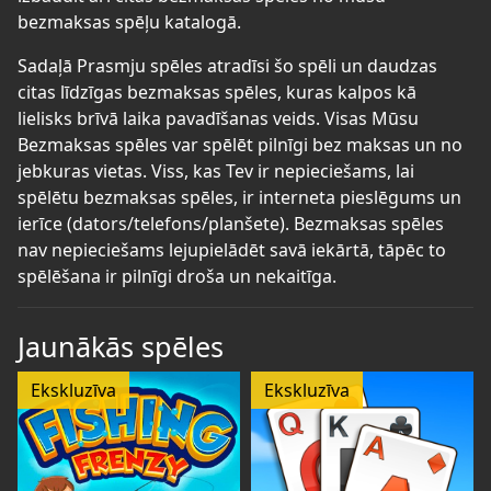
bezmaksas spēļu katalogā.
Sadaļā Prasmju spēles atradīsi šo spēli un daudzas
citas līdzīgas bezmaksas spēles, kuras kalpos kā
lielisks brīvā laika pavadīšanas veids. Visas Mūsu
Bezmaksas spēles var spēlēt pilnīgi bez maksas un no
jebkuras vietas. Viss, kas Tev ir nepieciešams, lai
spēlētu bezmaksas spēles, ir interneta pieslēgums un
ierīce (dators/telefons/planšete). Bezmaksas spēles
nav nepieciešams lejupielādēt savā iekārtā, tāpēc to
spēlēšana ir pilnīgi droša un nekaitīga.
Jaunākās spēles
Ekskluzīva
Ekskluzīva