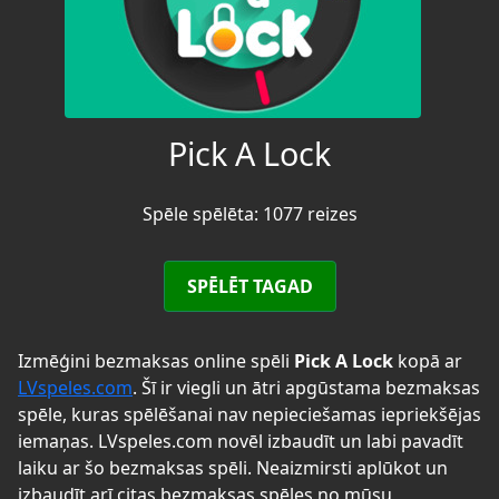
Pick A Lock
Spēle spēlēta: 1077 reizes
SPĒLĒT TAGAD
Izmēģini bezmaksas online spēli
Pick A Lock
kopā ar
LVspeles.com
. Šī ir viegli un ātri apgūstama bezmaksas
spēle, kuras spēlēšanai nav nepieciešamas iepriekšējas
iemaņas. LVspeles.com novēl izbaudīt un labi pavadīt
laiku ar šo bezmaksas spēli. Neaizmirsti aplūkot un
izbaudīt arī citas bezmaksas spēles no mūsu