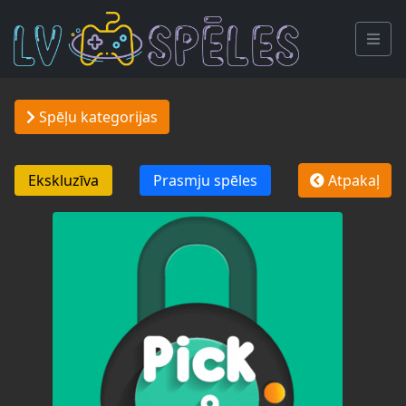
Spēļu kategorijas
Ekskluzīva
Prasmju spēles
Atpakaļ