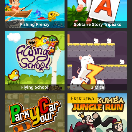
Fishing Frenzy
Solitaire Story Tripeaks
Flying School
3 Mice
Ekskluzīva