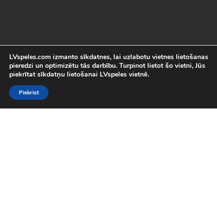
LVspeles.com izmanto sīkdatnes, lai uzlabotu vietnes lietošanas
pieredzi un optimizētu tās darbību. Turpinot lietot šo vietni, Jūs
piekrītat sīkdatņu lietošanai LVspeles vietnē.
Piekrist
Labākās Online Bezmaksas spēles
LVspeles.com piedāvā lielāko bezmaksas online spēļu izvēli
Latvijā. Mēs esam apkopojuši visas interesantākās un