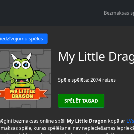
Bezmaksas s
iedzīvojumu spēles
My Little Dra
Spēle spēlēta: 2074 reizes
SPĒLĒT TAGAD
ēģini bezmaksas online spēli
My Little Dragon
kopā ar
LV
maksas spēle, kuras spēlēšanai nav nepieciešamas iepriek