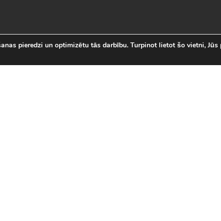
nas pieredzi un optimizētu tās darbību. Turpinot lietot šo vietni, Jūs 
abākās Online Bezmaksas spēl
 online spēļu izvēli Latvijā. Mēs esam apkopojuši visas in
īsi savas mīļākās bezmaksas spēles internetā. LVspeles.com 
ā, sākot ar Sudako un Solitaire un beidzot ar modernām 3D
spēles
|
Jaunākās spēles
|
3D spēles (28)
|
Futbola 
 (23)
|
Leļļu spēles (113)
|
Sporta spēles (23)
|
Mult