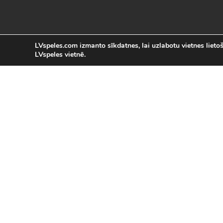
LVspeles.com izmanto sīkdatnes, lai uzlabotu vietnes lietoša
LVspeles vietnē.
L
LVspeles.com piedāvā lielāko bezmaksas
spēles internetā. Pie mums Tu atrad
bezmaksas spēles internet
Bezmaksas spēles
|
Populārākās 
Sacīkšu spēles (29)
|
Vasaras spēles