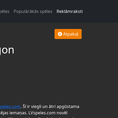
pēles
Populārākās spēles
Reklāmraksti
Atpakaļ
gon
speles.com
. Šī ir viegli un ātri apgūstama
šējas iemaņas. LVspeles.com novēl