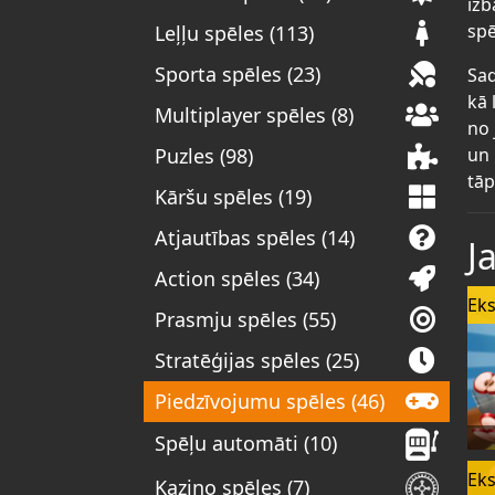
izb
spē
Leļļu spēles (113)
Sporta spēles (23)
Sad
kā 
Multiplayer spēles (8)
no 
un 
Puzles (98)
tāp
Kāršu spēles (19)
Atjautības spēles (14)
J
Action spēles (34)
Eks
Prasmju spēles (55)
Stratēģijas spēles (25)
Piedzīvojumu spēles (46)
Spēļu automāti (10)
Eks
Kazino spēles (7)