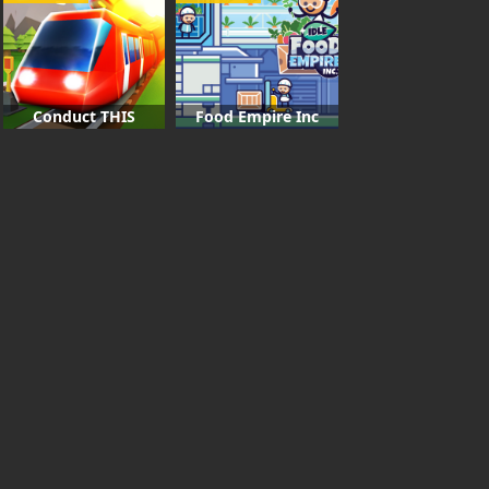
Conduct THIS
Food Empire Inc