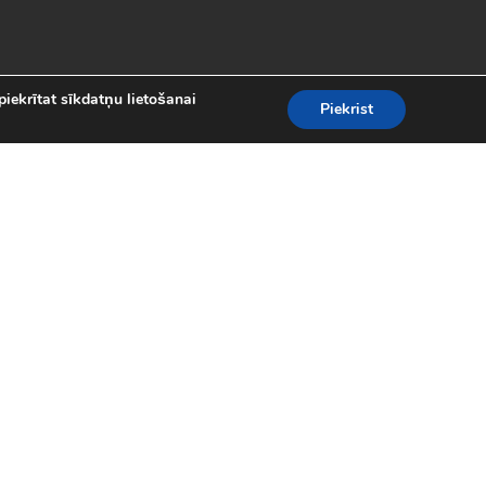
piekrītat sīkdatņu lietošanai
Piekrist
es
teresantākās un aizraujošākās bezmaksas
kolekcijā atradīsi visas populārākās
 motociklu sacīkšu spēlēm.
spēles (24)
|
Līniju spēles (62)
|
iplayer spēles (8)
|
Puzles (98)
|