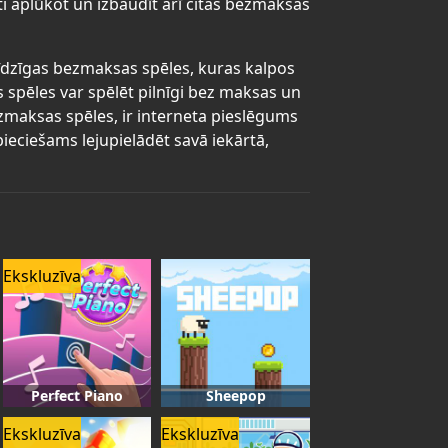
ti aplūkot un izbaudīt arī citas bezmaksas
līdzīgas bezmaksas spēles, kuras kalpos
s spēles var spēlēt pilnīgi bez maksas un
bezmaksas spēles, ir interneta pieslēgums
ieciešams lejupielādēt savā iekārtā,
Ekskluzīva
Perfect Piano
Sheepop
Ekskluzīva
Ekskluzīva