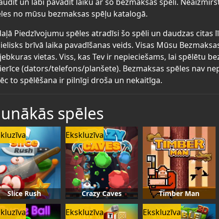
audīt un labi pavadīt laiku ar šo bezmaksas spēli. Neaizmirs
les no mūsu bezmaksas spēļu katalogā.
aļā Piedzīvojumu spēles atradīsi šo spēli un daudzas citas 
lielisks brīvā laika pavadīšanas veids. Visas Mūsu Bezmaksa
jebkuras vietas. Viss, kas Tev ir nepieciešams, lai spēlētu 
ierīce (dators/telefons/planšete). Bezmaksas spēles nav nep
ēc to spēlēšana ir pilnīgi droša un nekaitīga.
aunākās spēles
kluzīva
Ekskluzīva
Slice Rush
Crazy Caves
Timber Man
kluzīva
Ekskluzīva
Ekskluzīva